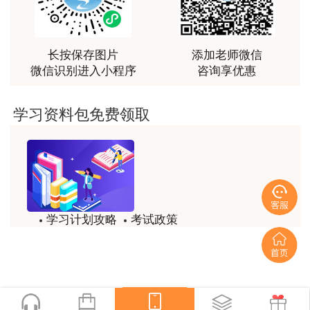
最棒的预习课
用户m2****66
越听越觉得好
长按保存图片
添加老师微信
微信识别进入小程序
咨询享优惠
用户m2****66
越听越觉得好
学习资料包免费领取
用户m2****66
非常非常非常非常棒！！!！
用户m2****66
非常非常非常非常棒！！!！
学习计划攻略
考试政策
用户xi****mo
模拟题
备考精华
土建计量这门课我听了门金瑞和孙琦两位老师的课
程，感觉各有千秋，正好取长补短助我通过了该门考
一键查看
试，非常感谢两位老师的课程。