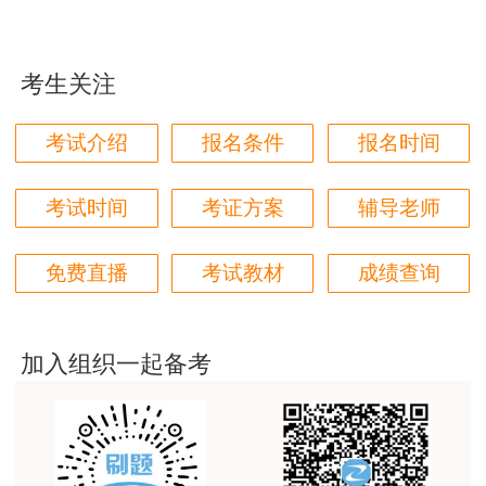
用户m1****96
三个字讲得好
考生关注
用户85****06
真的是把学习变成自己能理解的语言最重要！
考试介绍
报名条件
报名时间
用户m1****88
太喜欢王英老师了
考试时间
考证方案
辅导老师
用户m5****68
免费直播
考试教材
成绩查询
平台历史购买的课程，老师讲的多非常好
用户m2****68
老师讲的很细致很认真，课件准备充分也非常有耐
加入组织一起备考
心，听了老师的课很有收获，谢谢老师的付出和努
力。
用户m0****88