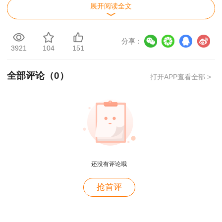
电子邮箱：zjszhichengchu@163.com
展开阅读全文
附件：部分准入类职业资格考试工作年限调整
分享：
方案
3921
104
151
全部评论（
0
）
打开APP查看全部 >
查看来源>>
还没有评论哦
用户m2****88
抢首评
一如既往的好
用户m1****68