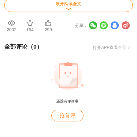
打印、查询验证；用人单位可在线核验真伪。考试
展开阅读全文
成绩合格数据将同步推送到广西专业技术人员管理
平台（）和二级造价工程师注册管理部门，作为注
分享：
册核查依据。
2002
164
299
用户m2****88
附件：2020年度广西二级造价工程师职业资
全部评论（
0
）
一如既往的好
打开APP查看全部 >
格考试成绩合格人员名单
用户m1****68
广西壮族自治区住房和城乡建设厅
王老师越来越年轻了
用户zh****35
2021年2月7日
王英老师讲的很好
文件下载：
还没有评论哦
用户m9****66
附件：
2020年度广西二级造价工程师职业资
讲的非常易懂
抢首评
格考试合格人员名单.xlsx
用户m6****88
老师的课讲的真好，谢谢王英老师