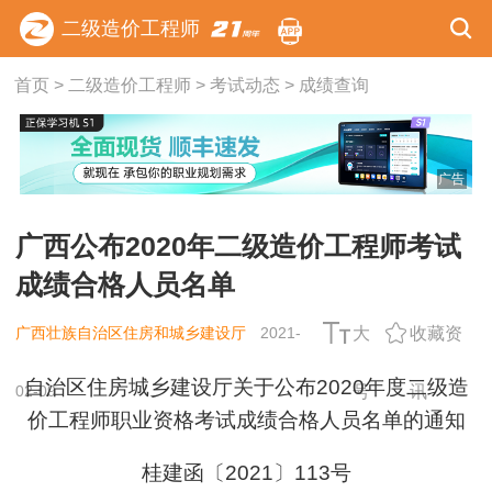
二级造价工程师
首页
>
二级造价工程师
>
考试动态
>
成绩查询
广告
广西公布2020年二级造价工程师考试
成绩合格人员名单
广西壮族自治区住房和城乡建设厅
2021-
大
收藏资
自治区住房城乡建设厅关于公布2020年度二级造
02-09
号
讯
价工程师职业资格
考试成绩合格人员名单
的通知
桂建函〔2021〕113号