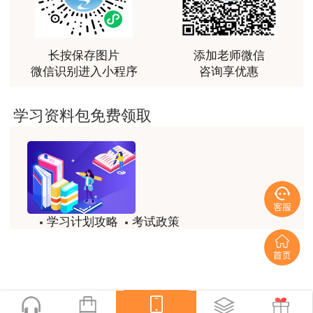
用户m2****66
非常非常非常非常棒！！!！
用户xi****mo
长按保存图片
添加老师微信
微信识别进入小程序
咨询享优惠
土建计量这门课我听了门金瑞和孙琦两位老师的课
程，感觉各有千秋，正好取长补短助我通过了该门考
试，非常感谢两位老师的课程。
学习资料包免费领取
用户xi****mo
时间是我们通过的保证，没有什么比坚持更有价值，
听王英老师的土建案例课程就是通过一造考试的最强
后盾没有之一，感谢王英老师。
用户xi****mo
学习计划攻略
考试政策
报全科性价比很高，适合学习时间充足的学员，达江
模拟题
备考精华
老师讲课风趣幽默，李娜老师心灵鸡汤一篇接着一
一键查看
篇，感谢老师的细心讲解让我能通过这两门考试。