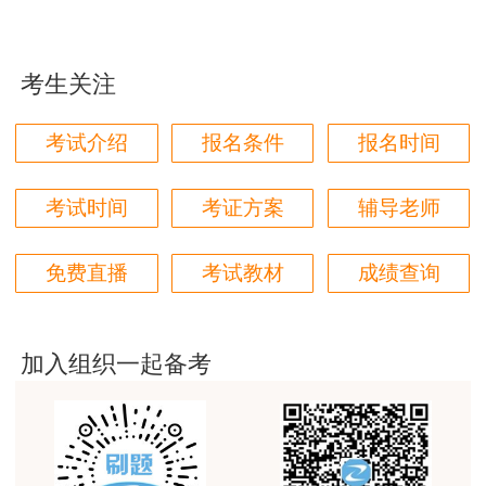
平台历史购买的课程，老师讲的多非常好
用户m2****68
考生关注
老师讲的很细致很认真，课件准备充分也非常有耐
心，听了老师的课很有收获，谢谢老师的付出和努
力。
考试介绍
报名条件
报名时间
用户m0****88
考试时间
考证方案
辅导老师
最棒的预习课
用户m2****66
免费直播
考试教材
成绩查询
越听越觉得好
用户m2****66
加入组织一起备考
越听越觉得好
用户m2****66
非常非常非常非常棒！！!！