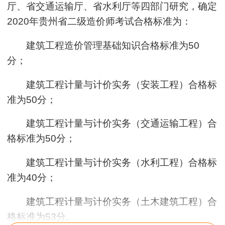
厅、省交通运输厅、省水利厅等四部门研究，确定
用户m2****88
2020年贵州省二级造价师考试合格标准为：
一如既往的好
建筑工程造价管理基础知识合格标准为50
用户m1****68
分；
王老师越来越年轻了
建筑工程计量与计价实务（安装工程）合格标
用户zh****35
准为50分；
王英老师讲的很好
建筑工程计量与计价实务（交通运输工程）合
用户m9****66
格标准为50分；
讲的非常易懂
建筑工程计量与计价实务（水利工程）合格标
用户m6****88
准为40分；
老师的课讲的真好，谢谢王英老师
建筑工程计量与计价实务（土木建筑工程）合
用户m4****68
格标准为53分。
李娜老师优秀