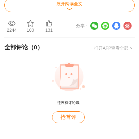
展开阅读全文
用户m1****96
合格标准确定后将组织开展资格审查工作，请
达到发证要求的人员注意关注省住房城乡建设厅、
老师讲得非常好，老师在讲义上分析书写的时候尽量
写正楷一点就更完美了
分享：
省交通运输厅、省水利厅的官方网站，其中，省住
2244
100
131
房城乡建设厅负责安排安装工程和土木建筑工程专
用户m1****96
业资格审查工作，省交通运输厅负责安排交通运输
全部评论（
0
）
打开APP查看全部 >
三个字讲得好
工程专业资格审查工作，省水利厅负责安排水利工
用户85****06
程专业资格审查工作。资格审查完毕后，省人力资
真的是把学习变成自己能理解的语言最重要！
源社会保障厅将通过“贵州省人才人事公共服务平
用户m1****88
台”（）发放贵州省二级造价工程师电子职业资格
证书。
太喜欢王英老师了
还没有评论哦
用户m5****68
>>查看原文
平台历史购买的课程，老师讲的多非常好
抢首评
用户m2****68
老师讲的很细致很认真，课件准备充分也非常有耐