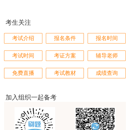
土建计量这门课我听了门金瑞和孙琦两位老师的课
程，感觉各有千秋，正好取长补短助我通过了该门考
考生关注
试，非常感谢两位老师的课程。
用户xi****mo
考试介绍
报名条件
报名时间
时间是我们通过的保证，没有什么比坚持更有价值，
听王英老师的土建案例课程就是通过一造考试的最强
考试时间
考证方案
辅导老师
后盾没有之一，感谢王英老师。
用户xi****mo
免费直播
考试教材
成绩查询
报全科性价比很高，适合学习时间充足的学员，达江
老师讲课风趣幽默，李娜老师心灵鸡汤一篇接着一
篇，感谢老师的细心讲解让我能通过这两门考试。
加入组织一起备考