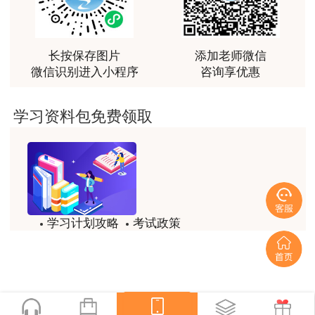
最棒的预习课
用户m2****66
越听越觉得好
长按保存图片
添加老师微信
微信识别进入小程序
咨询享优惠
用户m2****66
越听越觉得好
学习资料包免费领取
用户m2****66
非常非常非常非常棒！！!！
用户m2****66
非常非常非常非常棒！！!！
学习计划攻略
考试政策
用户xi****mo
模拟题
备考精华
土建计量这门课我听了门金瑞和孙琦两位老师的课
程，感觉各有千秋，正好取长补短助我通过了该门考
一键查看
试，非常感谢两位老师的课程。