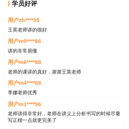
学员好评
附：
二级造价工程师报考条件查询系统>>
王老师越来越年轻了
用户zh****35
王英老师讲的很好
用户m9****66
讲的非常易懂
用户m6****88
老师的课讲的真好，谢谢王英老师
用户m4****68
李娜老师优秀
用户m1****96
老师讲得非常好，老师在讲义上分析书写的时候尽量
写正楷一点就更完美了