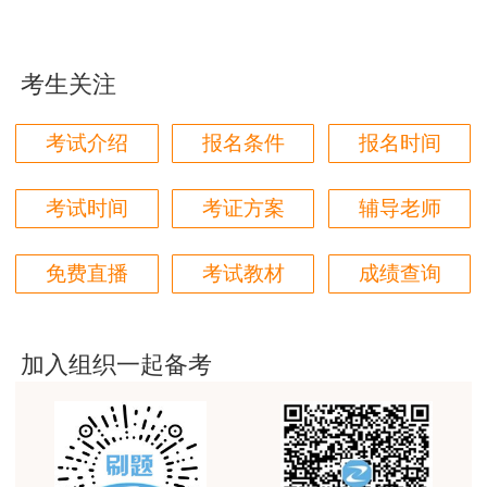
用户m1****96
三个字讲得好
考生关注
用户85****06
真的是把学习变成自己能理解的语言最重要！
考试介绍
报名条件
报名时间
用户m1****88
太喜欢王英老师了
考试时间
考证方案
辅导老师
用户m5****68
免费直播
考试教材
成绩查询
平台历史购买的课程，老师讲的多非常好
用户m2****68
老师讲的很细致很认真，课件准备充分也非常有耐
加入组织一起备考
心，听了老师的课很有收获，谢谢老师的付出和努
力。
用户m0****88