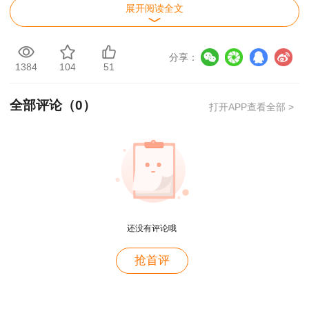
上学历或学位，从事工程造价业务工作满2年。
展开阅读全文
(三)具有其他专业相应学历或学位的人员，从
分享：
事工程造价业务工作年限相应增加1年。
1384
104
51
具有以下条件之一的，参加二级造价工程师考
全部评论（
0
）
打开APP查看全部 >
试可免考基础科目：
(一)已取得全国建设工程造价员资格证书;
(二)已取得公路工程造价人员资格证书(乙级);
(三)具有经专业教育评估(认证)的工程管理、
还没有评论哦
工程造价专业学士学位的大学本科毕业生。
用户m2****88
抢首评
申请免考部分科目的人员在报名时应提供相应
一如既往的好
材料。
用户m1****68