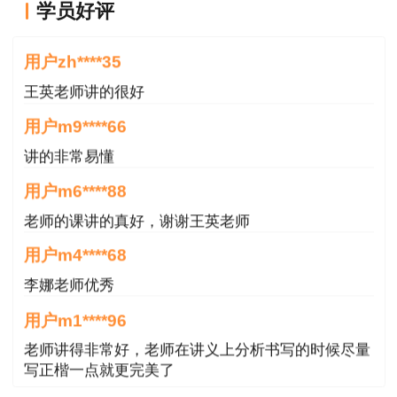
学员好评
附：
二级造价工程师报考条件查询系统>>
王老师越来越年轻了
用户zh****35
王英老师讲的很好
用户m9****66
讲的非常易懂
用户m6****88
老师的课讲的真好，谢谢王英老师
用户m4****68
李娜老师优秀
用户m1****96
老师讲得非常好，老师在讲义上分析书写的时候尽量
写正楷一点就更完美了