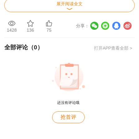
上学历或学位，从事工程造价业务工作满2年。
展开阅读全文
(三)具有其他专业相应学历或学位的人员，从
分享：
事工程造价业务工作年限相应增加1年。
1428
136
75
具有以下条件之一的，参加二级造价工程师考
全部评论（
0
）
打开APP查看全部 >
试可免考基础科目：
(一)已取得全国建设工程造价员资格证书;
(二)已取得公路工程造价人员资格证书(乙级);
(三)具有经专业教育评估(认证)的工程管理、
还没有评论哦
工程造价专业学士学位的大学本科毕业生。
用户m2****88
抢首评
申请免考部分科目的人员在报名时应提供相应
一如既往的好
材料。
用户m1****68