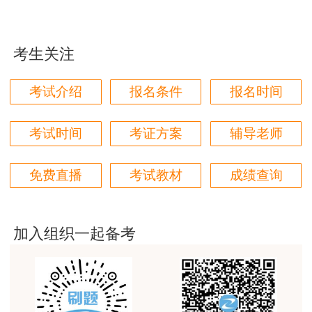
用户m1****96
三个字讲得好
考生关注
用户85****06
真的是把学习变成自己能理解的语言最重要！
考试介绍
报名条件
报名时间
用户m1****88
太喜欢王英老师了
考试时间
考证方案
辅导老师
用户m5****68
免费直播
考试教材
成绩查询
平台历史购买的课程，老师讲的多非常好
用户m2****68
老师讲的很细致很认真，课件准备充分也非常有耐
加入组织一起备考
心，听了老师的课很有收获，谢谢老师的付出和努
力。
用户m0****88