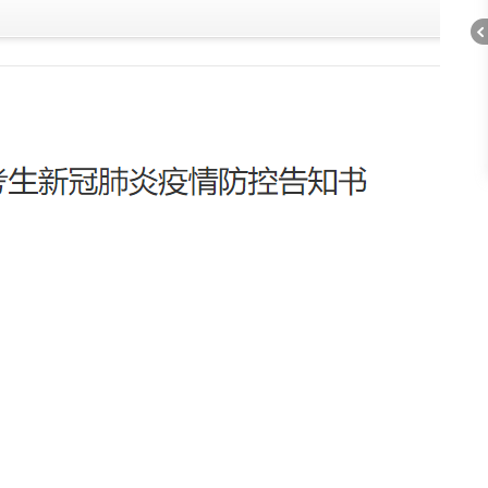
A
折
叠