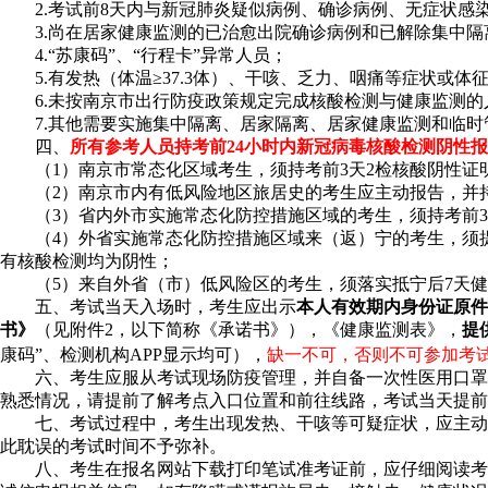
2.考试前8天内与新冠肺炎疑似病例、确诊病例、无症状感
3.尚在居家健康监测的已治愈出院确诊病例和已解除集中
4.“苏康码”、“行程卡”异常人员；
5.有发热（体温≥37.3体）、干咳、乏力、咽痛等症状或体
6.未按南京市出行防疫政策规定完成核酸检测与健康监测的
7.其他需要实施集中隔离、居家隔离、居家健康监测和临
四、
所有参考人员持考前24小时内新冠病毒核酸检测阴性
（1）南京市常态化区域考生，须持考前3天2检核酸阴性证
（2）南京市内有低风险地区旅居史的考生应主动报告，并持
（3）省内外市实施常态化防控措施区域的考生，须持考前3
（4）外省实施常态化防控措施区域来（返）宁的考生，须提
有核酸检测均为阴性；
（5）来自外省（市）低风险区的考生，须落实抵宁后7天健
五、考试当天入场时，考生应出示
本人有效期内身份证原件
书》
（见附件2，以下简称《承诺书》），《健康监测表》，
提
康码”、检测机构APP显示均可），
缺一不可，否则不可参加考
六、考生应服从考试现场防疫管理，并自备一次性医用口罩
熟悉情况，请提前了解考点入口位置和前往线路，考试当天提前
七、考试过程中，考生出现发热、干咳等可疑症状，应主动
此耽误的考试时间不予弥补。
八、考生在报名网站下载打印笔试准考证前，应仔细阅读考