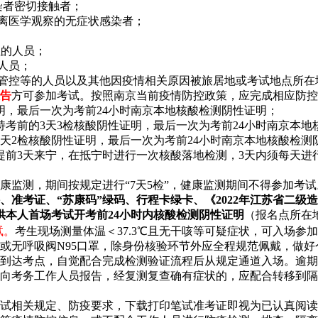
染者密切接触者；
隔离医学观察的无症状感染者；
征的人员；
人员；
时管控等的人员以及其他因疫情相关原因被旅居地或考试地点所在
报告
方可参加考试。按照南京当前疫情防控政策，应完成相应防控
明，最后一次为考前24小时南京本地核酸检测阴性证明；
考前的3天3检核酸阴性证明，最后一次为考前24小时南京本地
天2检核酸阴性证明，最后一次为考前24小时南京本地核酸检测
前3天来宁，在抵宁时进行一次核酸落地检测，3天内须每天进行
康监测，期间按规定进行“7天5检”，健康监测期间不得参加考
、准考证、“苏康码”绿码、行程卡绿卡、《2022年江苏省二
供本人首场考试开考前24小时内核酸检测阴性证明
（报名点所在
试。
考生现场测量体温＜37.3℃且无干咳等可疑症状，可入场参
或无呼吸阀N95口罩，除身份核验环节外应全程规范佩戴，做
到达考点，自觉配合完成检测验证流程后从规定通道入场。逾期
向考务工作人员报告，经复测复查确有症状的，应配合转移到隔
试相关规定、防疫要求，下载打印笔试准考证即视为已认真阅读