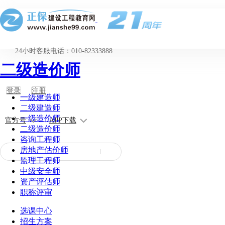
24小时客服电话：010-82333888
二级造价师
登录
注册
一级建造师
二级建造师
一级造价师
官方号
APP下载
二级造价师
咨询工程师
房地产估价师
监理工程师
中级安全师
资产评估师
职称评审
选课中心
招生方案