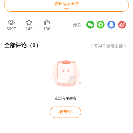
展开阅读全文
分享：
3907
149
136
全部评论（
0
）
打开APP查看全部 >
用户m2****88
一如既往的好
用户m1****68
还没有评论哦
王老师越来越年轻了
用户zh****35
抢首评
王英老师讲的很好