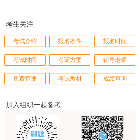
用户m1****88
太喜欢王英老师了
考生关注
用户m5****68
平台历史购买的课程，老师讲的多非常好
考试介绍
报名条件
报名时间
用户m2****68
老师讲的很细致很认真，课件准备充分也非常有耐
考试时间
考证方案
辅导老师
心，听了老师的课很有收获，谢谢老师的付出和努
力。
免费直播
考试教材
成绩查询
用户m0****88
最棒的预习课
加入组织一起备考
用户m2****66
越听越觉得好
用户m2****66