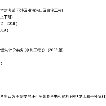
 ) (本次考试 不涉及沿海港口及疏浚工程)
(含上下册)
—2019 )
9 )
计量与计
价实务 (水利工程 )》 (2023 版)
 )
)
)
生认为 有需要的还可另带参考书和资料 (包括复印和手抄资料)