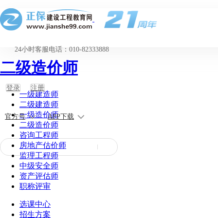
24小时客服电话：010-82333888
二级造价师
登录
注册
一级建造师
二级建造师
一级造价师
官方号
APP下载
二级造价师
咨询工程师
房地产估价师
监理工程师
中级安全师
资产评估师
职称评审
选课中心
招生方案