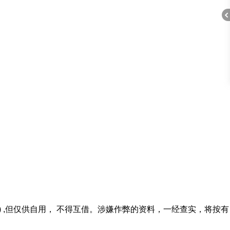
折
叠
 ,但仅供自用， 不得互借。涉嫌作弊的资料，一经查实，将按有