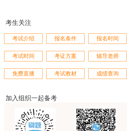
二、报考条件
用户m1****88
太喜欢王英老师了
（一）凡遵守中华人民共和国宪法、法律、法
考生关注
用户m5****68
规，具有良好的业务素质和道德品行，具备下列条
件之一者，可申请参加二级造价工程师职业资格考
平台历史购买的课程，老师讲的多非常好
考试介绍
报名条件
报名时间
试（报考级别为“考全科”）：
用户m2****68
老师讲的很细致很认真，课件准备充分也非常有耐
考试时间
考证方案
辅导老师
1.具有工程造价专业大学专科（或高等职业教
心，听了老师的课很有收获，谢谢老师的付出和努
育）学历，从事工程造价、工程管理业务工作满1
力。
免费直播
考试教材
成绩查询
年；具有土木建筑、水利、装备制造、交通运输、
用户m0****88
电子信息、财经商贸大类大学专科（或高等职业教
最棒的预习课
育）学历，从事工程造价、工程管理业务工作满2
加入组织一起备考
年。
用户m2****66
越听越觉得好
2.具有工程造价专业大学本科及以上学历或学
用户m2****66
位；具有工学、管理学、经济学门类大学本科及以