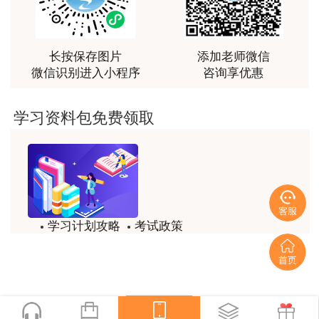
上学历或学位，从事工程造价、工程管理业务工作
越听越觉得好
满1年。
用户m2****66
非常非常非常非常棒！！!！
长按保存图片
添加老师微信
3.具有其他专业相应学历或学位的人员，从事
微信识别进入小程序
咨询享优惠
工程造价、工程管理业务工作年限相应增加1年。
用户m2****66
非常非常非常非常棒！！!！
（二）免试部分科目条件
学习资料包免费领取
用户xi****mo
具备下列条件之一者，可免试《建设工程造价
土建计量这门课我听了门金瑞和孙琦两位老师的课
管理基础知识》科目，只参加《建设工程计量与计
程，感觉各有千秋，正好取长补短助我通过了该门考
价实务》科目的考试（报考级别为“免一科”）：
试，非常感谢两位老师的课程。
用户xi****mo
1.已取得全国建设工程造价员资格证书；
学习计划攻略
考试政策
时间是我们通过的保证，没有什么比坚持更有价值，
模拟题
备考精华
2.已取得公路工程造价人员资格证书（乙
听王英老师的土建案例课程就是通过一造考试的最强
后盾没有之一，感谢王英老师。
级）；
一键查看
用户xi****mo
3.具有经专业教育评估（认证）的工程管理、