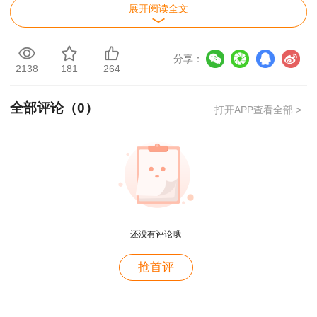
展开阅读全文
各位考生：
根据《住房城乡建设部 交通运输部 水利部 人
分享：
2138
181
264
力资源社会保障部关于印发〈造价工程师职业资格
制度规定〉和〈造价工程师职业资格考试实施办
全部评论（
0
）
打开APP查看全部 >
法〉的通知》（建人〔2018〕67号）《人力资源
和社会保障部关于降低或取消部分准入类职业资格
考试工作年限要求有关事项的通知》（人社部发
用户m2****88
〔2022〕8号）及我区二级造价工程师职业资格考
一如既往的好
试相关工作要求，为切实做好西藏自治区2024年
用户m1****68
度二级造价工程师职业资格考试工作，现将有关事
还没有评论哦
王老师越来越年轻了
项通知如下：
用户zh****35
抢首评
一、考试时间、科目及方式
王英老师讲的很好
2024年度二级造价工程师职业资格考试定于
6