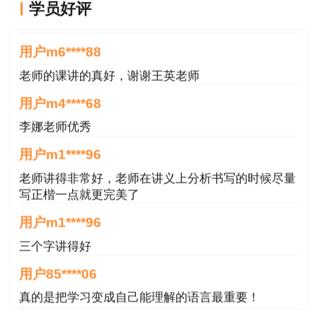
用户m9****66
学员好评
月22日
举行，考试方式为闭卷笔试，考试地点统
讲的非常易懂
一设在拉萨市。
用户m6****88
考试时间及科目如下：
老师的课讲的真好，谢谢王英老师
6月22日
用户m4****68
李娜老师优秀
09:00-12:00《建设工程计量与计价实务》
用户m1****96
14:00-16:30《建设工程造价管理基础知识》
老师讲得非常好，老师在讲义上分析书写的时候尽量
写正楷一点就更完美了
《建设工程造价管理基础知识》为基础客观题
用户m1****96
科目,《建设工程计量与计价实务》为专业主客观
题科目，分为土木建筑工程、交通运输工程、水利
三个字讲得好
工程和安装工程4个专业类别，考生可根据工作实
用户85****06
际需要选择其一报考。
真的是把学习变成自己能理解的语言最重要！