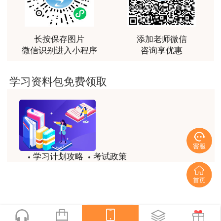
非常非常非常非常棒！！!！
用户xi****mo
长按保存图片
添加老师微信
土建计量这门课我听了门金瑞和孙琦两位老师的课
微信识别进入小程序
咨询享优惠
程，感觉各有千秋，正好取长补短助我通过了该门考
试，非常感谢两位老师的课程。
学习资料包免费领取
用户xi****mo
时间是我们通过的保证，没有什么比坚持更有价值，
听王英老师的土建案例课程就是通过一造考试的最强
后盾没有之一，感谢王英老师。
用户xi****mo
学习计划攻略
考试政策
报全科性价比很高，适合学习时间充足的学员，达江
老师讲课风趣幽默，李娜老师心灵鸡汤一篇接着一
模拟题
备考精华
篇，感谢老师的细心讲解让我能通过这两门考试。
一键查看