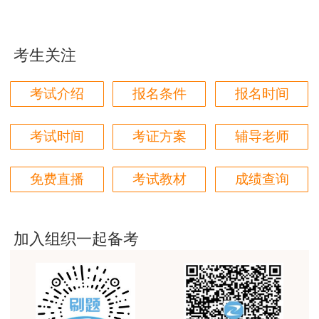
用户m2****68
老师讲的很细致很认真，课件准备充分也非常有耐
心，听了老师的课很有收获，谢谢老师的付出和努
考生关注
力。
考试介绍
报名条件
报名时间
用户m0****88
最棒的预习课
考试时间
考证方案
辅导老师
用户m2****66
越听越觉得好
免费直播
考试教材
成绩查询
用户m2****66
越听越觉得好
加入组织一起备考
用户m2****66
非常非常非常非常棒！！!！
用户m2****66