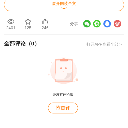
区域认可办法。
展开阅读全文
分享：
用户m2****88
2401
125
246
一如既往的好
全部评论（
0
）
打开APP查看全部 >
用户m1****68
王老师越来越年轻了
用户zh****35
王英老师讲的很好
用户m9****66
还没有评论哦
讲的非常易懂
用户m6****88
抢首评
老师的课讲的真好，谢谢王英老师