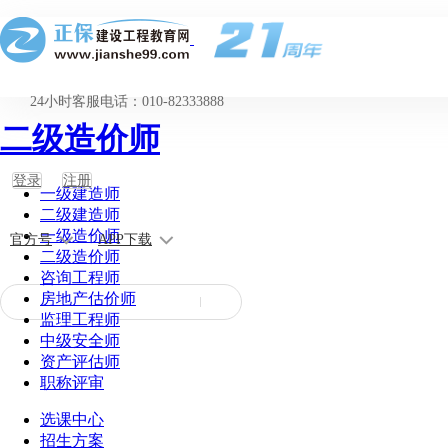
24小时客服电话：010-82333888
二级造价师
登录
注册
一级建造师
二级建造师
一级造价师
官方号
APP下载
二级造价师
咨询工程师
房地产估价师
监理工程师
中级安全师
资产评估师
职称评审
选课中心
招生方案