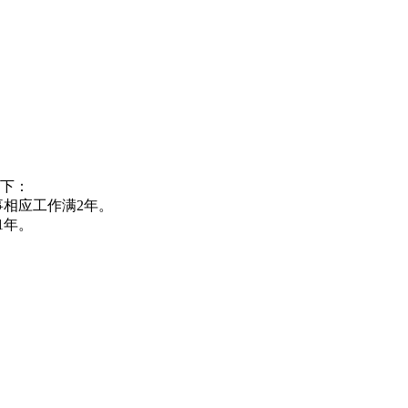
下：
事相应工作满2年。
1年。