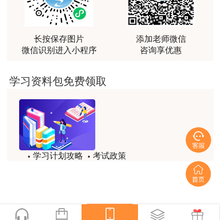
越听越觉得好
用户m2****66
长按保存图片
添加老师微信
越听越觉得好
微信识别进入小程序
咨询享优惠
用户m2****66
非常非常非常非常棒！！!！
学习资料包免费领取
用户m2****66
非常非常非常非常棒！！!！
用户xi****mo
土建计量这门课我听了门金瑞和孙琦两位老师的课
学习计划攻略
考试政策
程，感觉各有千秋，正好取长补短助我通过了该门考
试，非常感谢两位老师的课程。
模拟题
备考精华
用户xi****mo
一键查看
时间是我们通过的保证，没有什么比坚持更有价值，
听王英老师的土建案例课程就是通过一造考试的最强