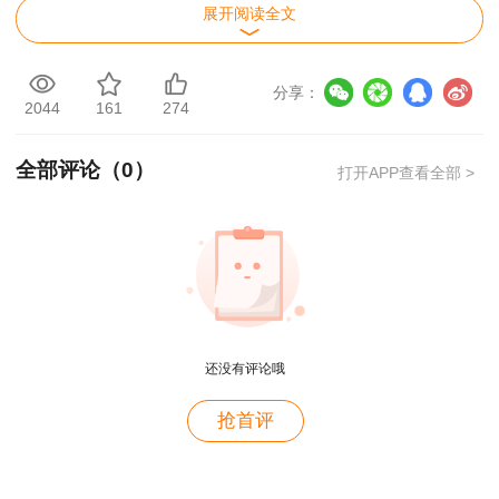
合单价在合同约定的条件内固定不变，超过合同约
展开阅读全文
定条件时，依据合同约定进行调整;工程量清单项
目及工程量依据承包人实际完成且应予计量的工程
分享：
量确定。
2044
161
274
以上就是2019年广西二级造价工程师试题计
全部评论（
0
）
打开APP查看全部 >
量与计价《土建工程》试题及答案解析的相关内
容，更多考试信息请关注本二级造价师历年试题频
道。
用户m2****88
还没有评论哦
一如既往的好
用户m1****68
抢首评
王老师越来越年轻了