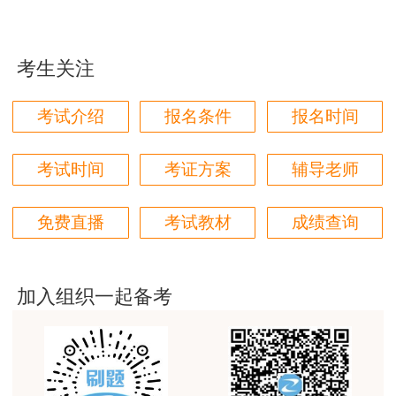
用户85****06
真的是把学习变成自己能理解的语言最重要！
考生关注
用户m1****88
太喜欢王英老师了
考试介绍
报名条件
报名时间
用户m5****68
考试时间
考证方案
辅导老师
平台历史购买的课程，老师讲的多非常好
用户m2****68
免费直播
考试教材
成绩查询
老师讲的很细致很认真，课件准备充分也非常有耐
心，听了老师的课很有收获，谢谢老师的付出和努
力。
加入组织一起备考
用户m0****88
最棒的预习课
用户m2****66