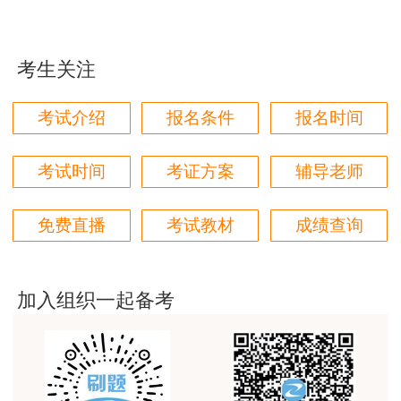
用户m1****96
三个字讲得好
考生关注
用户85****06
真的是把学习变成自己能理解的语言最重要！
考试介绍
报名条件
报名时间
用户m1****88
太喜欢王英老师了
考试时间
考证方案
辅导老师
用户m5****68
免费直播
考试教材
成绩查询
平台历史购买的课程，老师讲的多非常好
用户m2****68
老师讲的很细致很认真，课件准备充分也非常有耐
加入组织一起备考
心，听了老师的课很有收获，谢谢老师的付出和努
力。
用户m0****88