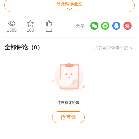
展开阅读全文
以上就是2019年广西二级造价工程师试题计
量与计价《土建工程》试题及答案解析的相关内
容，更多考试信息请关注本二级造价师历年试题频
分享：
1586
100
111
道。
全部评论（
0
）
打开APP查看全部 >
还没有评论哦
用户m2****88
抢首评
一如既往的好
用户m1****68