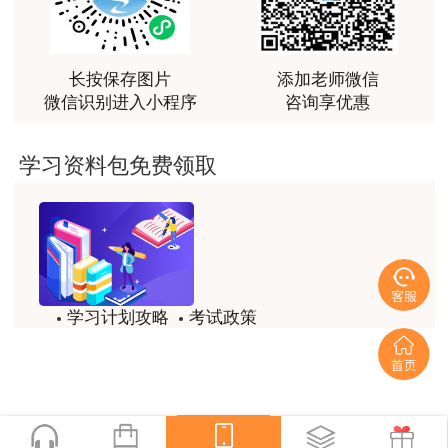
最棒的预习课
用户m2****66
越听越觉得好
长按保存图片
添加老师微信
微信识别进入小程序
咨询享优惠
用户m2****66
越听越觉得好
学习资料包免费领取
用户m2****66
非常非常非常非常棒！！!！
用户m2****66
非常非常非常非常棒！！!！
学习计划攻略
考试政策
用户xi****mo
模拟题
备考精华
土建计量这门课我听了门金瑞和孙琦两位老师的课
程，感觉各有千秋，正好取长补短助我通过了该门考
一键查看
试，非常感谢两位老师的课程。