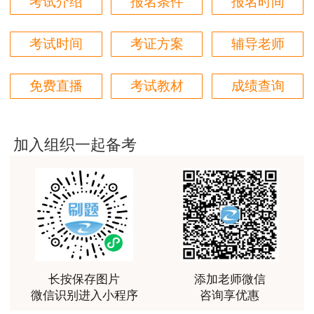
考试介绍
报名条件
报名时间
用户85****06
真的是把学习变成自己能理解的语言最重要！
考试时间
考证方案
辅导老师
用户m1****88
免费直播
考试教材
成绩查询
太喜欢王英老师了
用户m5****68
平台历史购买的课程，老师讲的多非常好
加入组织一起备考
用户m2****68
老师讲的很细致很认真，课件准备充分也非常有耐
心，听了老师的课很有收获，谢谢老师的付出和努
力。
用户m0****88
最棒的预习课
长按保存图片
添加老师微信
微信识别进入小程序
咨询享优惠
用户m2****66