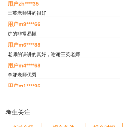
用户zh****35
王英老师讲的很好
用户m9****66
讲的非常易懂
用户m6****88
老师的课讲的真好，谢谢王英老师
用户m4****68
李娜老师优秀
用户m1****96
老师讲得非常好，老师在讲义上分析书写的时候尽量
写正楷一点就更完美了
考生关注
用户m1****96
三个字讲得好