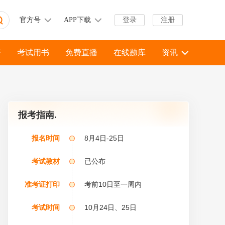
官方号
APP下载
登录
注册
资
考试用书
免费直播
在线题库
资讯
报考指南.
报名时间
8月4日-25日
考试教材
已公布
约班」全科考过奖励，不过协议退费
准考证打印
考前10日至一周内
考试时间
10月24日、25日