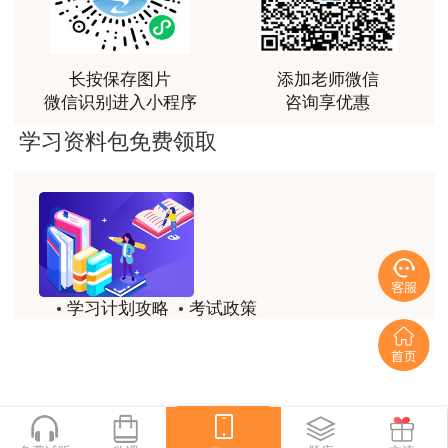
讲得好
用户m0****66
长按保存图片
添加老师微信
林老师讲得非常好！
微信识别进入小程序
咨询享优惠
用户m8****66
学习资料包免费领取
非常好的开学破冰讲义！认真对待，无限可能!
用户c2****r6
林轩老师是一个好老师，给我留下了深刻的影响
用户m1****88
学习计划攻略
考试政策
冲着林轩老师过来买的课程，没时间学，就看了冲刺
和重点资料稳稳过
历年试题
备考精华
用户m0****66
一键领取
林轩老师讲课实战型太强了，超级喜欢