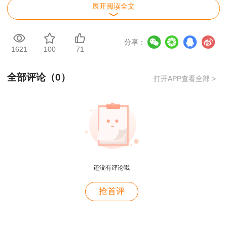
展开阅读全文
分享：
1621
100
71
全部评论（
0
）
打开APP查看全部 >
3.在成绩查询界面输入考生信息
还没有评论哦
用户c6****l7
抢首评
就是冲着林老师而来~~哈哈哈
用户47****66