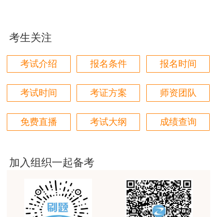
jiangdehenhao,verygood
用户m4****68
考生关注
林轩老师讲得好，复杂的知识讲的深入浅出，能够听
得懂。简答题总结的也很到位。
考试介绍
报名条件
报名时间
用户m4****68
本门课程老师讲的很细致，每个章节都讲到位了。特
考试时间
考证方案
师资团队
别是财务评价那个章节，深入浅出，强化训练，效果
很好。
免费直播
考试大纲
成绩查询
用户m5****88
全网咨询考试讲课最好的老师，我们同事好几个都是
听他的课过的！
加入组织一起备考
用户m9****18
客户回复迅速，热心解答，购买体验很不错。
用户m2****88