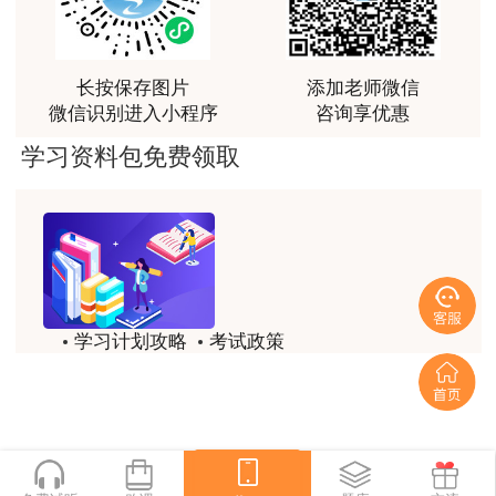
建议开通考试提醒，避免错过咨询工程师考
讲得好
试。
用户m0****66
长按保存图片
添加老师微信
林老师讲得非常好！
微信识别进入小程序
咨询享优惠
用户m8****66
学习资料包免费领取
非常好的开学破冰讲义！认真对待，无限可能!
用户c2****r6
林轩老师是一个好老师，给我留下了深刻的影响
用户m1****88
学习计划攻略
考试政策
冲着林轩老师过来买的课程，没时间学，就看了冲刺
和重点资料稳稳过
历年试题
备考精华
用户m0****66
一键领取
林轩老师讲课实战型太强了，超级喜欢