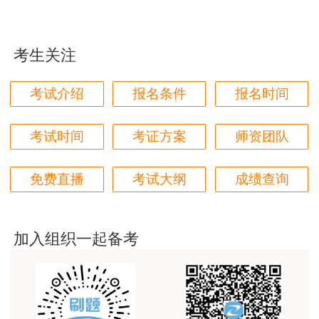
jiangdehenhao,verygood
用户m4****68
考生关注
本门课程老师讲的很细致，每个章节都讲到位了。特
别是财务评价那个章节，深入浅出，强化训练，效果
考试介绍
报名条件
报名时间
很好。
用户m4****68
考试时间
考证方案
师资团队
林轩老师讲得好，复杂的知识讲的深入浅出，能够听
得懂。简答题总结的也很到位。
免费直播
考试大纲
成绩查询
用户m5****88
全网咨询考试讲课最好的老师，我们同事好几个都是
听他的课过的！
加入组织一起备考
用户m9****18
客户回复迅速，热心解答，购买体验很不错。
用户m2****88