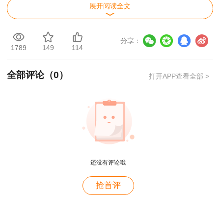
展开阅读全文
分享：
1789
149
114
全部评论（
0
）
打开APP查看全部 >
联考入口
微信扫描下方二维码进入建筑刷题宝小程序咨
询工程师栏目。
还没有评论哦
用户c6****l7
抢首评
就是冲着林老师而来~~哈哈哈
用户47****66