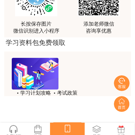
讲得好
用户m0****66
长按保存图片
添加老师微信
林老师讲得非常好！
微信识别进入小程序
咨询享优惠
用户m8****66
学习资料包免费领取
非常好的开学破冰讲义！认真对待，无限可能!
用户c2****r6
林轩老师是一个好老师，给我留下了深刻的影响
用户m1****88
学习计划攻略
考试政策
冲着林轩老师过来买的课程，没时间学，就看了冲刺
和重点资料稳稳过
历年试题
备考精华
用户m0****66
一键领取
林轩老师讲课实战型太强了，超级喜欢