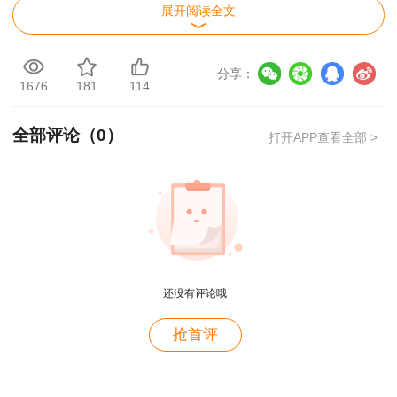
展开阅读全文
分享：
1676
181
114
对于备考2025年咨询工程师的考生，听课学
习时紧跟老师思路，重点关注新增部分内容。
全部评论（
0
）
打开APP查看全部 >
还没有评论哦
用户c6****l7
抢首评
就是冲着林老师而来~~哈哈哈
用户47****66