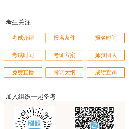
jiangdehenhao,verygood
用户m4****68
考生关注
林轩老师讲得好，复杂的知识讲的深入浅出，能够听
得懂。简答题总结的也很到位。
考试介绍
报名条件
报名时间
用户m4****68
本门课程老师讲的很细致，每个章节都讲到位了。特
考试时间
考证方案
师资团队
别是财务评价那个章节，深入浅出，强化训练，效果
很好。
免费直播
考试大纲
成绩查询
用户m5****88
全网咨询考试讲课最好的老师，我们同事好几个都是
听他的课过的！
加入组织一起备考
用户m9****18
客户回复迅速，热心解答，购买体验很不错。
用户m2****88