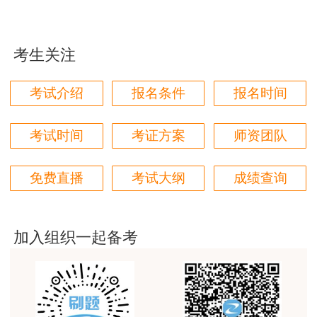
jiangdehenhao,verygood
用户m4****68
考生关注
本门课程老师讲的很细致，每个章节都讲到位了。特
数字考点
别是财务评价那个章节，深入浅出，强化训练，效果
考试介绍
报名条件
报名时间
很好。
用户m4****68
考试时间
考证方案
师资团队
林轩老师讲得好，复杂的知识讲的深入浅出，能够听
得懂。简答题总结的也很到位。
免费直播
考试大纲
成绩查询
用户m5****88
全网咨询考试讲课最好的老师，我们同事好几个都是
听他的课过的！
加入组织一起备考
用户m9****18
客户回复迅速，热心解答，购买体验很不错。
用户m2****88