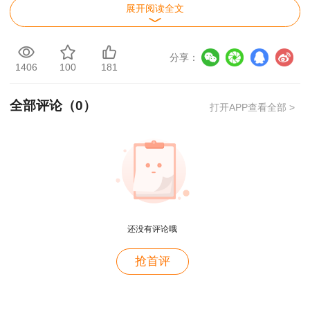
展开阅读全文
资料包含：
分享：
1406
100
181
《分析评价》
：公式考点+数字考点
全部评论（
0
）
打开APP查看全部 >
《方法实务》
：公式考点
《政策规划》
：公式考点+记忆口诀+数
字考点
《组织管理》
：数字考点
还没有评论哦
用户c6****l7
部分内容展示：
抢首评
就是冲着林老师而来~~哈哈哈
用户47****66
公式考点