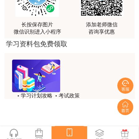
讲得好
用户m0****66
长按保存图片
添加老师微信
林老师讲得非常好！
微信识别进入小程序
咨询享优惠
用户m8****66
记忆口诀
学习资料包免费领取
非常好的开学破冰讲义！认真对待，无限可能!
用户c2****r6
林轩老师是一个好老师，给我留下了深刻的影响
用户m1****88
学习计划攻略
考试政策
冲着林轩老师过来买的课程，没时间学，就看了冲刺
和重点资料稳稳过
历年试题
备考精华
用户m0****66
一键领取
林轩老师讲课实战型太强了，超级喜欢