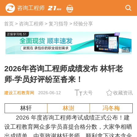
咨询工程师
首页
>
咨询工程师
>
复习指导
>
经验分享
广告
2026年咨询工程师成绩发布 林轩老
师-学员好评纷至沓来！
建设工程教育网
2026-06-12
大号
收藏资讯
林轩
林澍
冯冬梅
2026 年度咨询工程师考试成绩正式公布！
建
设工程教育网众多学员喜提合格分数，大家争相晒
出成绩单，由衷致谢林轩老师，顺利拿下这本含金