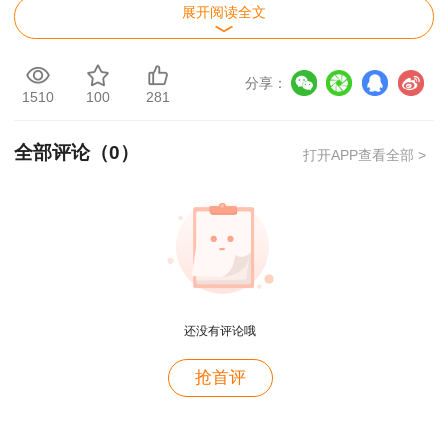
展开阅读全文
分享：
1510
100
281
全部评论（
0
）
打开APP查看全部 >
还没有评论哦
用户c6****l7
抢首评
就是冲着林老师而来~~哈哈哈
用户47****66