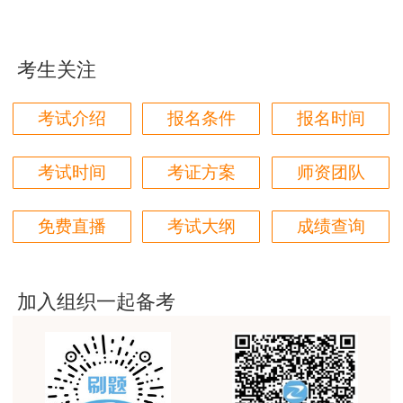
jiangdehenhao,verygood
用户m4****68
考生关注
林轩老师讲得好，复杂的知识讲的深入浅出，能够听
得懂。简答题总结的也很到位。
考试介绍
报名条件
报名时间
用户m4****68
本门课程老师讲的很细致，每个章节都讲到位了。特
考试时间
考证方案
师资团队
别是财务评价那个章节，深入浅出，强化训练，效果
很好。
免费直播
考试大纲
成绩查询
用户m5****88
全网咨询考试讲课最好的老师，我们同事好几个都是
听他的课过的！
加入组织一起备考
用户m9****18
客户回复迅速，热心解答，购买体验很不错。
用户m2****88