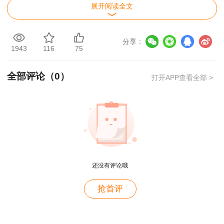
展开阅读全文
E 相机抉择的财政政策
正确答案：DE
分享：
1943
116
75
答案解析：本题考查的是财政政策。财政政策
全部评论（
0
）
的类型根据发挥作用的方式分为自动稳定的财政政
打开APP查看全部 >
策和相机抉择的财政政策。参见教材P73～74。
还没有评论哦
用户c6****l7
抢首评
就是冲着林老师而来~~哈哈哈