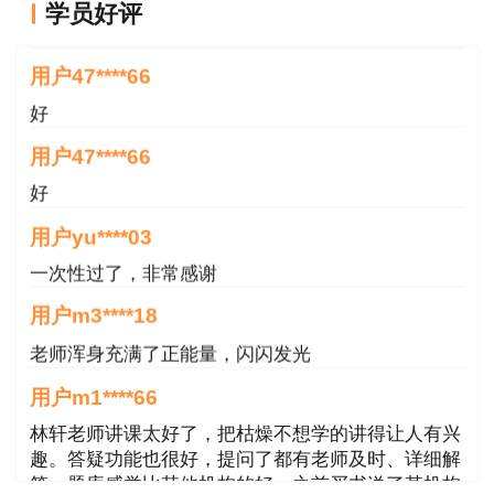
用户47****66
学员好评
好
用户47****66
好
用户yu****03
一次性过了，非常感谢
用户m3****18
老师浑身充满了正能量，闪闪发光
用户m1****66
林轩老师讲课太好了，把枯燥不想学的讲得让人有兴
趣。答疑功能也很好，提问了都有老师及时、详细解
答。题库感觉比其他机构的好，之前买书送了某机构
的做题权限，好多题还是旧教材里的
用户m2****68