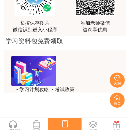
讲得好
用户m0****66
长按保存图片
添加老师微信
林老师讲得非常好！
微信识别进入小程序
咨询享优惠
用户m8****66
学习资料包免费领取
非常好的开学破冰讲义！认真对待，无限可能!
用户c2****r6
林轩老师是一个好老师，给我留下了深刻的影响
用户m1****88
学习计划攻略
考试政策
冲着林轩老师过来买的课程，没时间学，就看了冲刺
和重点资料稳稳过
历年试题
备考精华
用户m0****66
一键领取
林轩老师讲课实战型太强了，超级喜欢