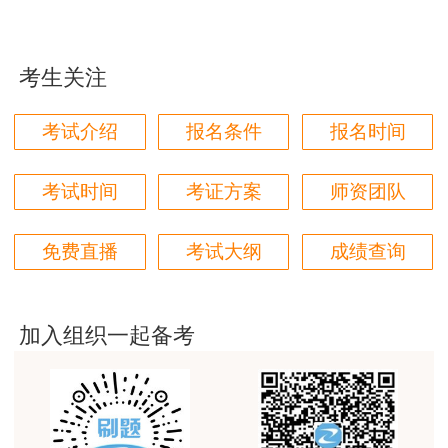
jiangdehenhao,verygood
用户m4****68
考生关注
本门课程老师讲的很细致，每个章节都讲到位了。特
别是财务评价那个章节，深入浅出，强化训练，效果
考试介绍
报名条件
报名时间
很好。
用户m4****68
考试时间
考证方案
师资团队
林轩老师讲得好，复杂的知识讲的深入浅出，能够听
得懂。简答题总结的也很到位。
免费直播
考试大纲
成绩查询
用户m5****88
全网咨询考试讲课最好的老师，我们同事好几个都是
听他的课过的！
加入组织一起备考
用户m9****18
客户回复迅速，热心解答，购买体验很不错。
用户m2****88