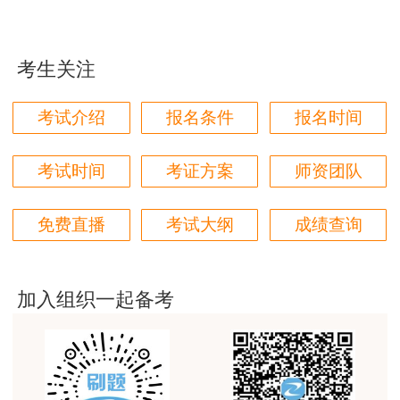
jiangdehenhao,verygood
用户m4****68
考生关注
林轩老师讲得好，复杂的知识讲的深入浅出，能够听
得懂。简答题总结的也很到位。
考试介绍
报名条件
报名时间
用户m4****68
本门课程老师讲的很细致，每个章节都讲到位了。特
考试时间
考证方案
师资团队
别是财务评价那个章节，深入浅出，强化训练，效果
很好。
免费直播
考试大纲
成绩查询
用户m5****88
全网咨询考试讲课最好的老师，我们同事好几个都是
听他的课过的！
加入组织一起备考
用户m9****18
客户回复迅速，热心解答，购买体验很不错。
用户m2****88