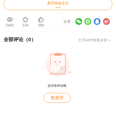
展开阅读全文
E 邀请国外专家进行的评审
正确答案：CDE
分享：
2441
124
289
答案解析：本题考查的是项目前期咨询成果的
全部评论（
0
）
质量保证。外部评审包括：①项目业主组织的评
打开APP查看全部 >
审。项目业主邀请社会上的专家、学者、行政领
导，对咨询机构提供的策划咨询成果进行评审。特
殊情况下，还可以邀请国外专家参加评审。评审的
主要内容是根据合同文件要求和国家一系列规定，
审查策划咨询成果是否满足国家和投资业主的要
还没有评论哦
求;②委托另外一家有权威的咨询机构进行评审，
对策划咨询报告进行优化。参见教材P31。
用户c6****l7
抢首评
就是冲着林老师而来~~哈哈哈
用户47****66