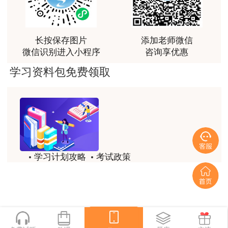
讲得好
用户m0****66
长按保存图片
添加老师微信
林老师讲得非常好！
微信识别进入小程序
咨询享优惠
用户m8****66
学习资料包免费领取
非常好的开学破冰讲义！认真对待，无限可能!
用户c2****r6
林轩老师是一个好老师，给我留下了深刻的影响
用户m1****88
学习计划攻略
考试政策
冲着林轩老师过来买的课程，没时间学，就看了冲刺
和重点资料稳稳过
历年试题
备考精华
用户m0****66
一键领取
林轩老师讲课实战型太强了，超级喜欢