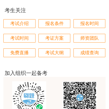
jiangdehenhao,verygood
考生关注
用户m4****68
林轩老师讲得好，复杂的知识讲的深入浅出，能够听
考试介绍
报名条件
报名时间
得懂。简答题总结的也很到位。
用户m4****68
考试时间
考证方案
师资团队
本门课程老师讲的很细致，每个章节都讲到位了。特
别是财务评价那个章节，深入浅出，强化训练，效果
免费直播
考试大纲
成绩查询
很好。
用户m5****88
加入组织一起备考
全网咨询考试讲课最好的老师，我们同事好几个都是
听他的课过的！
用户m9****18
客户回复迅速，热心解答，购买体验很不错。
用户m2****88