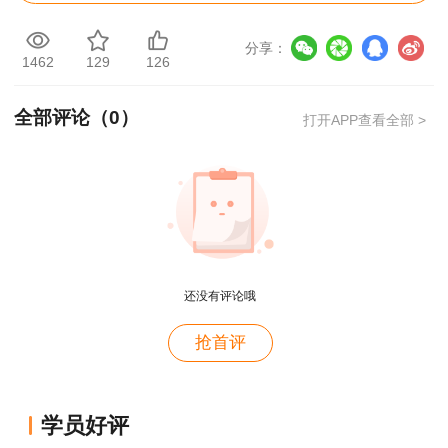
用于识别、评估及管理风险的专业工具，如RACI
分享：
矩阵等，它们可以提供系统化的框架来指导整个流
1462
129
126
程。
7. 持续监控项目进展：随着项目的推进，新的潜
全部评论（
0
）
打开APP查看全部 >
在风险可能会不断浮现。定期进行审查会议，并鼓
励团队成员随时报告任何可能影响成功的迹象。
通过上述方法的综合运用，项目管理者能够更全面
地识别出潜在的风险因素，为后续的风险评估和应
对策略制定打下坚实的基础。
还没有评论哦
抢首评
用户c6****l7
就是冲着林老师而来~~哈哈哈
学员好评