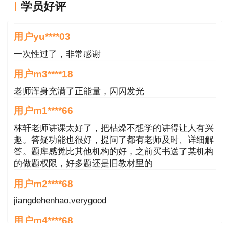
学员好评
4月14日
好
用户yu****03
上午9:00—11:30项目决策分析与评价
一次性过了，非常感谢
下午14:00—17:00现代咨询方法与实务
用户m3****18
考点设置在省直（杭州市区），具体地点见准
老师浑身充满了正能量，闪闪发光
考证。
用户m1****66
二、考试题型和相关规定
林轩老师讲课太好了，把枯燥不想学的讲得让人有兴
趣。答疑功能也很好，提问了都有老师及时、详细解
《现代咨询方法与实务》科目为主观题，分别
答。题库感觉比其他机构的好，之前买书送了某机构
的做题权限，好多题还是旧教材里的
使用2B铅笔、黑色墨水笔在专用答题卡上填涂基
本信息和作答，草稿纸由考场提供，考后收回。其
用户m2****68
他3个科目均为客观题，用2B铅笔在答题卡上填涂
jiangdehenhao,verygood
作答，题本空白处可作草稿使用。考生必须凭准考
用户m4****68
证和有效身份证件入场，开考5分钟后不得入场。