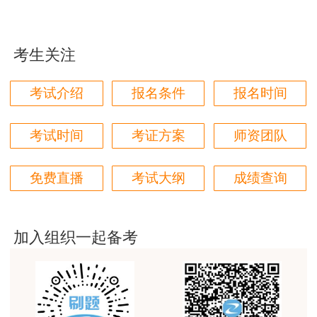
本门课程老师讲的很细致，每个章节都讲到位了。特
考生应考时，可携带黑色墨水笔、2B铅笔、橡
别是财务评价那个章节，深入浅出，强化训练，效果
皮、卷（削）笔刀、计算器（免套、无声、无编辑
很好。
考生关注
储存功能）、计时器（无声、无收发拍摄功能）、
用户m4****68
一次性口罩。考生在答题前，要先阅读试卷和答题
考试介绍
报名条件
报名时间
林轩老师讲得好，复杂的知识讲的深入浅出，能够听
卡上的“作答须知”或“注意事项”，按要求和用规定
得懂。简答题总结的也很到位。
的笔，在答题卡上涂写考试基本信息和在对应的区
考试时间
考证方案
师资团队
用户m5****88
域内作答，答题卡不能折叠和污损。否则，若影响
全网咨询考试讲课最好的老师，我们同事好几个都是
考试成绩，后果自负。答题卡弄坏或答错位置不得
免费直播
考试大纲
成绩查询
听他的课过的！
更换。严禁将手机和其它有收发拍摄功能电子设
用户m9****18
备，及提包、资料等物品带至座位；严禁将试卷、
答题卡和草稿纸带离考场；严禁将考试信息传出或
客户回复迅速，热心解答，购买体验很不错。
加入组织一起备考
带出考场。否则，将按违纪处理。考后答卷若被甄
用户m2****88
别为雷同答卷的成绩按无效处理，若查明抄袭他人
讲得好
或用其他手段作弊雷同的，还将按违纪处理。请务
用户m0****66
必看管好本人作答信息，并诚信参考。为保留监考