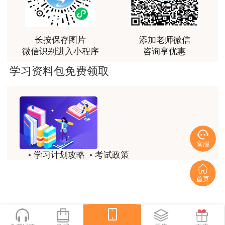
林老师讲得非常好！
信息，考试期间考场内实施全程监控。
用户m8****66
三、报考条件
长按保存图片
添加老师微信
非常好的开学破冰讲义！认真对待，无限可能!
微信识别进入小程序
咨询享优惠
（一）根据人社部、国家发改革委《关于印发
用户c2****r6
学习资料包免费领取
〈工程咨询（投资）专业技术人员职业资格制度暂
林轩老师是一个好老师，给我留下了深刻的影响
行规定〉和〈咨询工程师（投资）职业资格考试实
用户m1****88
施办法〉的通知》（人社部发〔2015〕64号）的
规定：凡符合下列条件之一的，均可申请参加咨询
冲着林轩老师过来买的课程，没时间学，就看了冲刺
和重点资料稳稳过
工程师（投资）职业资格考试（级别为“考全
科”）：
用户m0****66
学习计划攻略
考试政策
林轩老师讲课实战型太强了，超级喜欢
历年试题
备考精华
1.取得工学学科门类专业，或者经济学类、管
用户m5****66
理科学与工程类专业大学专科学历，累计从事工程
一键领取
咨询业务满8年；
林轩老师大神，听老师一遍课胜过自学十遍书！