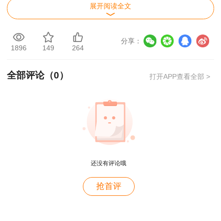
展开阅读全文
根据中国工程咨询协会、人社部人事考试中心
《关于做好2024年度咨询工程师（投资）职业资
格考试考务工作的通知》（中咨协资信〔2024〕5
分享：
1896
149
264
号）及《专业技术人员职业资格考试报名证明事项
告知承诺制工作规程》（人考中心函〔2021〕1
全部评论（
0
）
打开APP查看全部 >
号）部署，结合我省实际，现将2024年度咨询工
程师（投资）职业资格考试考务工作有关事项通知
如下。
一、考试时间及考点
用户c6****l7
4月13日
还没有评论哦
就是冲着林老师而来~~哈哈哈
用户47****66
上午9:00—11:30宏观经济政策与发展规划
抢首评
好
下午14:00—16:30工程项目组织与管理
用户47****66