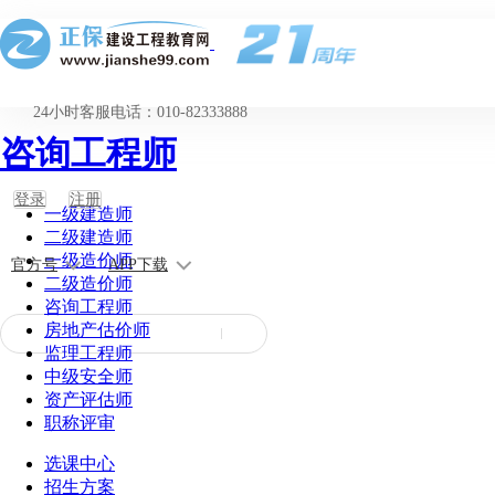
24小时客服电话：010-82333888
咨询工程师
登录
注册
一级建造师
二级建造师
一级造价师
官方号
APP下载
二级造价师
咨询工程师
房地产估价师
监理工程师
中级安全师
资产评估师
职称评审
选课中心
招生方案