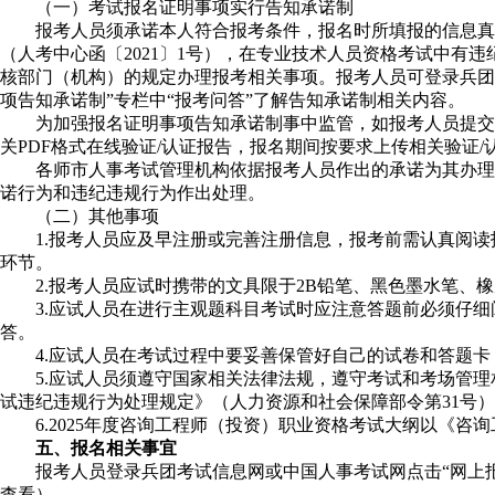
（一）考试报名证明事项实行告知承诺制
报考人员须承诺本人符合报考条件，报名时所填报的信息真实
（人考中心函〔2021〕1号），在专业技术人员资格考试中
核部门（机构）的规定办理报考相关事项。报考人员可登录兵团考试信息网（htt
项告知承诺制”专栏中“报考问答”了解告知承诺制相关内容。
为加强报名证明事项告知承诺制事中监管，如报考人员提交的
关PDF格式在线验证/认证报告，报名期间按要求上传相关验证
各师市人事考试管理机构依据报考人员作出的承诺为其办理报
诺行为和违纪违规行为作出处理。
（二）其他事项
1.报考人员应及早注册或完善注册信息，报考前需认真阅读
环节。
2.报考人员应试时携带的文具限于2B铅笔、黑色墨水笔、橡
3.应试人员在进行主观题科目考试时应注意答题前必须仔细
答。
4.应试人员在考试过程中要妥善保管好自己的试卷和答题卡
5.应试人员须遵守国家相关法律法规，遵守考试和考场管理
试违纪违规行为处理规定》（人力资源和社会保障部令第31号
6.2025年度咨询工程师（投资）职业资格考试大纲以《咨询
五、报名相关事宜
报考人员登录兵团考试信息网或中国人事考试网点击“网上报名
查看）。