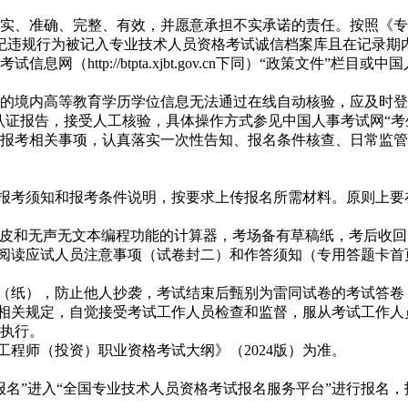
、准确、完整、有效，并愿意承担不实承诺的责任。按照《专
有违纪违规行为被记入专业技术人员资格考试诚信档案库且在记录
p://btpta.xjbt.gov.cn下同）“政策文件”栏目或中国人事考
境内高等教育学历学位信息无法通过在线自动核验，应及时登录
/认证报告，接受人工核验，具体操作方式参见中国人事考试网“考
考相关事项，认真落实一次性告知、报名条件核查、日常监管
报考须知和报考条件说明，按要求上传报名所需材料。原则上要
皮和无声无文本编程功能的计算器，考场备有草稿纸，考后收回
阅读应试人员注意事项（试卷封二）和作答须知（专用答题卡首
（纸），防止他人抄袭，考试结束后甄别为雷同试卷的考试答卷
相关规定，自觉接受考试工作人员检查和监督，服从考试工作人
）执行。
工程师（投资）职业资格考试大纲》（2024版）为准。
”进入“全国专业技术人员资格考试报名服务平台”进行报名，