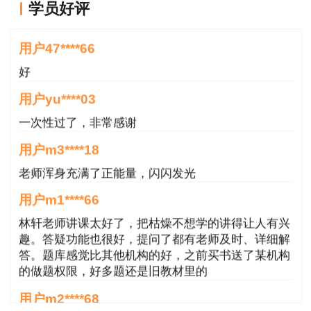
二、考试题型及答题方式
学员好评
好
《现代咨询方法与实务》科目为主观题，答题
用户47****66
前必须仔细阅读应试人员注意事项（试卷封二）和
好
作答须知（专用答题卡首页），答题时使用规定的
用户yu****03
作答工具在专用答题卡划定的区域内作答，须在答
题卡全部页面规定位置填写考生信息；其余三科为
一次性过了，非常感谢
客观题，在答题卡上作答，须规范填涂，以免影响
用户m3****18
考试成绩。
老师浑身充满了正能量，闪闪发光
三、考试成绩管理
用户m1****66
林轩老师讲课太好了，把枯燥不想学的讲得让人有兴
咨询工程师（投资）职业资格考试成绩实行滚
趣。答疑功能也很好，提问了都有老师及时、详细解
动管理，参加4个科目考试（级别为考全科）的人
答。题库感觉比其他机构的好，之前买书送了某机构
员须在连续4个考试年度内通过应试科目；参加2
的做题权限，好多题还是旧教材里的
个科目考试（级别为免2科）的人员须在连续2个
用户m2****68