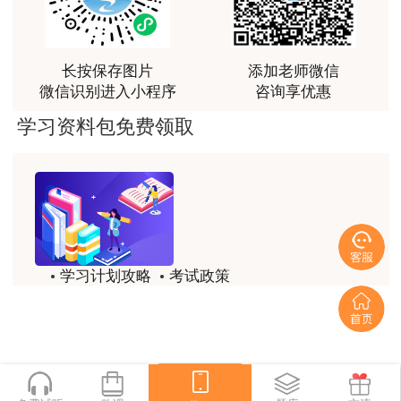
讲得好
五、报名安排及其他相关事项
用户m0****66
长按保存图片
添加老师微信
（一）2025年度咨询工程师（投资）职业资
林老师讲得非常好！
微信识别进入小程序
咨询享优惠
格考试报名证明事项实行告知承诺制，应试人员须
用户m8****66
学习资料包免费领取
通过中国人事考试网（www.cpta.com.cn）的全国
非常好的开学破冰讲义！认真对待，无限可能!
专业技术人员资格考试报名服务平台进行网上注
用户c2****r6
册、报名和缴费。
林轩老师是一个好老师，给我留下了深刻的影响
报名时间：2025年2月18日9∶00—3月6日
用户m1****88
16∶00；
学习计划攻略
考试政策
冲着林轩老师过来买的课程，没时间学，就看了冲刺
和重点资料稳稳过
缴费时间：2025年2月18日9∶00—3月7日
历年试题
备考精华
16∶00。
用户m0****66
一键领取
林轩老师讲课实战型太强了，超级喜欢
首次登录全国专业技术人员资格考试报名服务
平台的应试人员，应在报名前完成用户注册，并上