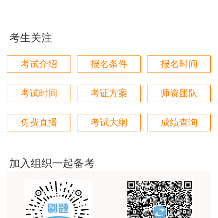
考试年度内通过应试科目，方可获得咨询工程师
jiangdehenhao,verygood
（投资）职业资格证书。
用户m4****68
考生关注
考试成绩查询网站为中国人事考试网
本门课程老师讲的很细致，每个章节都讲到位了。特
（www.cpta.com.cn）。
别是财务评价那个章节，深入浅出，强化训练，效果
考试介绍
报名条件
报名时间
很好。
四、报考条件
用户m4****68
考试时间
考证方案
师资团队
2025年度咨询工程师（投资）职业资格考试
林轩老师讲得好，复杂的知识讲的深入浅出，能够听
得懂。简答题总结的也很到位。
报考条件按照《人力资源社会保障部国家发展和改
免费直播
考试大纲
成绩查询
革委员会关于印发〈工程咨询（投资）专业技术人
用户m5****88
员职业资格制度暂行规定〉和〈咨询工程师（投
全网咨询考试讲课最好的老师，我们同事好几个都是
资）职业资格考试实施办法〉的通知》（人社部发
听他的课过的！
加入组织一起备考
〔2015〕64号）、《中国工程咨询协会关于咨询
用户m9****18
工程师（投资）职业资格考试有关问题的说明》
客户回复迅速，热心解答，购买体验很不错。
（中咨协资信〔2021〕7号）有关规定执行（详见
用户m2****88
附件）。