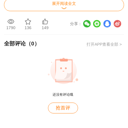
展开阅读全文
考务工作有关问题的通知
按照中国工程咨询协会、人力资源社会保障部
分享：
1790
136
149
人事考试中心《关于做好2025年度咨询工程师
（投资）职业资格考试考务工作的通知》（中咨协
全部评论（
0
）
打开APP查看全部 >
资信〔2025〕3号）要求，现将我省2025年度咨
询工程师（投资）职业资格考试考务工作有关问题
通知如下：
一、考试时间及科目设置
还没有评论哦
用户c6****l7
抢首评
就是冲着林老师而来~~哈哈哈
用户47****66