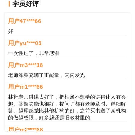
用户47****66
学员好评
件、符合报考条件所需的证明义务和证明内容、报
好
考人员承诺的内容、不实承诺可能承担的责任、考
用户yu****03
试组织机构的核查权力和报考人员的配合义务等，
报考人员在网上报名系统填报信息，采用电子方式
一次性过了，非常感谢
签署告知承诺书（电子文本），一经提交即具有法
用户m3****18
律效力，不允许代为承诺。考前无须提供有关证
老师浑身充满了正能量，闪闪发光
明，依据告知承诺制办理报名相关事项。
用户m1****66
2.报考人员承诺的内容包括：
林轩老师讲课太好了，把枯燥不想学的讲得让人有兴
趣。答疑功能也很好，提问了都有老师及时、详细解
（1）已知晓告知事项；
答。题库感觉比其他机构的好，之前买书送了某机构
的做题权限，好多题还是旧教材里的
（2）已符合报考条件；
用户m2****68
（3）填报的信息真实、客观；
jiangdehenhao,verygood
用户m4****68
（4）愿意接受考试组织机构的核查，愿意承