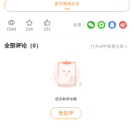
展开阅读全文
咨询工程师（投资）职业资格考试将实行报名
证明事项告知承诺制，报考人员在网上报名系统填
分享：
报相关信息后，可自主选择是否采用告知承诺制方
1544
104
251
式办理相关事项。在资格考试报名中存在虚假承诺
全部评论（
0
）
打开APP查看全部 >
行为的人员，以及按照《专业技术人员资格考试违
纪违规行为处理规定》（人社部令第31号），存
在严重违纪违规行为或特别严重违纪违规行为、被
记入资格考试诚信档案库且在记录期内的人员不适
用告知承诺制。
用户c6****l7
（一）选择告知承诺制且线上核查通过人员的
还没有评论哦
就是冲着林老师而来~~哈哈哈
办理方式
用户47****66
抢首评
1.选择采用告知承诺制方式报名参加考试的人
好
员，应在报名前仔细了解相关资格考试的报考条