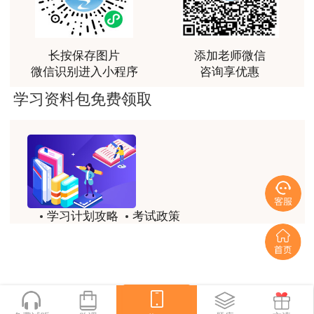
明材料。
林老师讲得非常好！
报考期间将对所有报考人员实施全程社会监督
用户m8****66
长按保存图片
添加老师微信
和加强全面管理。若一经发现报考人员所填信息与
非常好的开学破冰讲义！认真对待，无限可能!
微信识别进入小程序
咨询享优惠
本人真实信息不符，伪造、变造有关证件、材料、
用户c2****r6
学习资料包免费领取
信息，骗取考试资格的，或者未按照资格审核部门
林轩老师是一个好老师，给我留下了深刻的影响
要求办理报考相关事项的，将按照相关规定予以严
用户m1****88
肃处理。
冲着林轩老师过来买的课程，没时间学，就看了冲刺
（三）不实承诺的处理
和重点资料稳稳过
用户m0****66
考试前，考试组织机构在核查中发现报考人员
学习计划攻略
考试政策
不符合报考条件的，给予其考试报名无效的处理，
林轩老师讲课实战型太强了，超级喜欢
历年试题
备考精华
已缴费用不予退还。
用户m5****66
一键领取
林轩老师大神，听老师一遍课胜过自学十遍书！
考试后，考试组织机构在核查或者日常监管中
发现报考人员不符合报考条件的，取得考试成绩