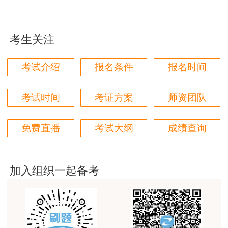
担不实承诺的法律责任并接受处理。
林轩老师讲得好，复杂的知识讲的深入浅出，能够听
得懂。简答题总结的也很到位。
3.报考人员作出承诺后，可在未缴费且报名截
考生关注
用户m4****68
止前通过网上报名系统撤回承诺。撤回承诺后，报
本门课程老师讲的很细致，每个章节都讲到位了。特
考人员须进行现场人工核查，提交相关证明材料。
考试介绍
报名条件
报名时间
别是财务评价那个章节，深入浅出，强化训练，效果
报考人员撤回承诺的，本年度该项考试中不再适用
很好。
告知承诺制。
考试时间
考证方案
师资团队
用户m5****88
（二）现场人工核查适用人员的办理方式
全网咨询考试讲课最好的老师，我们同事好几个都是
免费直播
考试大纲
成绩查询
听他的课过的！
未选择告知承诺制或者不适用告知承诺制的报
用户m9****18
考人员，应在报名前仔细了解相关资格考试的报考
客户回复迅速，热心解答，购买体验很不错。
加入组织一起备考
条件、符合报考条件所需的证明义务和证明内容、
用户m2****88
考试组织机构的核查权力和报考人员的配合义务
等，由本人在网上报名系统填报信息后，按报名地
讲得好
考试组织机构有关规定办理相关事项，提交相关证
用户m0****66