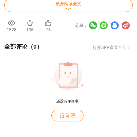
展开阅读全文
按照告知承诺制有关要求，应对报考人员进行
报考资格核查，具体包括在线核查和现场核查两种
分享：
方式。
1528
136
75
1.在线核查。报考人员在网上报名系统注册
全部评论（
0
）
打开APP查看全部 >
时，网上报名系统通过政务信息共享接口等方式对
报考人员身份、学历学位等信息进行在线核查，完
成相关数据核查后方可继续报名。
在提交报考信息后，网上报名系统将对学历学
位、所学专业、工作年限等内容与报考特定条件相
还没有评论哦
符合情况进行在线核查。
抢首评
2.现场核查。以下报考人员须接受现场核查：
（1）不适用告知承诺制办理相关事项的；
用户c6****l7