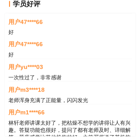
学员好评
就是冲着林老师而来~~哈哈哈
（2）未选择告知承诺制方式办理相关事项
用户47****66
的；
好
（3）撤回承诺申请的；
用户47****66
（4）身份信息、学历学位、所学专业等无法
好
在线核查或在线核查未通过的。
用户yu****03
请上述报考人员于3月3日至3月4日工作时间
一次性过了，非常感谢
携带有关证明材料到安徽省工程咨询协会（合肥市
用户m3****18
益民街17号富华大厦六楼615室）接受现场核查。
老师浑身充满了正能量，闪闪发光
现场核查所需材料如下：
用户m1****66
（1）从全国专业技术资格考试报名服务平台
林轩老师讲课太好了，把枯燥不想学的讲得让人有兴
下载打印的报名表1张，并签字确认；
趣。答疑功能也很好，提问了都有老师及时、详细解
答。题库感觉比其他机构的好，之前买书送了某机构