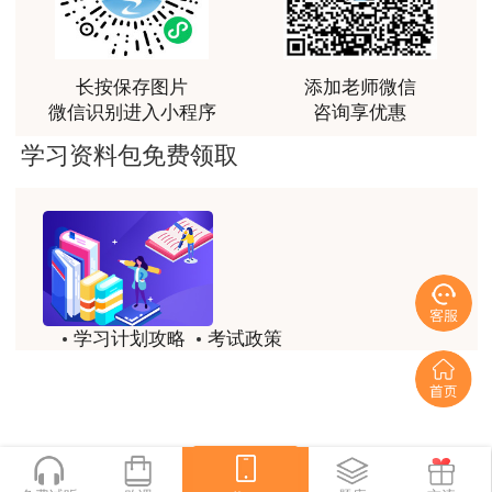
上述证件、证书均需提供原件和复印件各1份。
客户回复迅速，热心解答，购买体验很不错。
报考人员核查前，可自行修改报考信息；核查
用户m2****88
长按保存图片
添加老师微信
后不能进行修改。修改报考信息将自动取消报名信
讲得好
微信识别进入小程序
咨询享优惠
息确认状态，请谨慎操作。请报考人员严格按照流
用户m0****66
学习资料包免费领取
程和提示进行操作，并注意查看“全国专业技术人
林老师讲得非常好！
员资格考试报名服务平台”、安徽省人事考试网通
知。
用户m8****66
非常好的开学破冰讲义！认真对待，无限可能!
凡在核查中发现有不符合报考条件者，应当即
用户c2****r6
取消其报考资格；对弄虚作假者，按有关规定严肃
学习计划攻略
考试政策
林轩老师是一个好老师，给我留下了深刻的影响
处理。
历年试题
备考精华
用户m1****88
（四）网上缴费
一键领取
冲着林轩老师过来买的课程，没时间学，就看了冲刺
和重点资料稳稳过
按照《中国工程咨询协会关于咨询工程师（投
资）职业资格考试有关问题的说明》（中咨协资信
用户m0****66