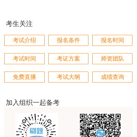
（2）本人有效身份证件（与报名表上的证件
的做题权限，好多题还是旧教材里的
类型一致）；
用户m2****68
考生关注
jiangdehenhao,verygood
（3）本人学历、学位证书（境内高等教育学
历学位信息无法通过在线自动核验的，应在报名前
用户m4****68
考试介绍
报名条件
报名时间
及时登录中国高等教育学生信息网（学信网）进行
本门课程老师讲的很细致，每个章节都讲到位了。特
验证/认证，下载打印相关PDF格式在线验证/认证
别是财务评价那个章节，深入浅出，强化训练，效果
考试时间
考证方案
师资团队
很好。
报告）；
用户m4****68
免费直播
考试大纲
成绩查询
（4）所在单位出具的从事工程咨询业务年限
林轩老师讲得好，复杂的知识讲的深入浅出，能够听
证明；
得懂。简答题总结的也很到位。
加入组织一起备考
（5）报考级别为免2科的报考人员还应提供
用户m5****88
本人获得全国优秀工程咨询成果奖项目或者全国优
全网咨询考试讲课最好的老师，我们同事好几个都是
秀工程勘察设计奖项目的主要完成人证明，或提供
听他的课过的！
通过全国统一考试取得工程技术类职业资格证书。
用户m9****18