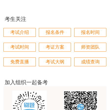
林轩老师讲得好，复杂的知识讲的深入浅出，能够听
得懂。简答题总结的也很到位。
考生关注
用户m4****68
本门课程老师讲的很细致，每个章节都讲到位了。特
考试介绍
报名条件
报名时间
别是财务评价那个章节，深入浅出，强化训练，效果
很好。
考试时间
考证方案
师资团队
用户m5****88
全网咨询考试讲课最好的老师，我们同事好几个都是
免费直播
考试大纲
成绩查询
听他的课过的！
用户m9****18
客户回复迅速，热心解答，购买体验很不错。
加入组织一起备考
用户m2****88
讲得好
用户m0****66