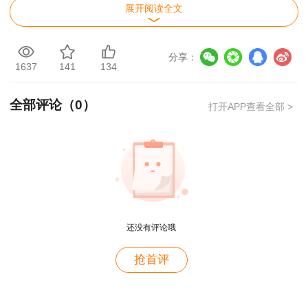
展开阅读全文
考全科）的人员必须连续4个考试年度内通过应试
科目；符合免试条件只参加2个科目考试（级别为
分享：
免2科）的人员必须在连续2个考试年度内通过应
1637
141
134
试科目，方可获得资格证书。
全部评论（
0
）
打开APP查看全部 >
注：北京地区2020年咨询工程师不考试，成
绩有效期延长一年。
用户c6****l7
还没有评论哦
就是冲着林老师而来~~哈哈哈
用户47****66
抢首评
好
用户47****66