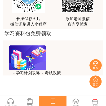
林老师讲得非常好！
用户m8****66
长按保存图片
添加老师微信
非常好的开学破冰讲义！认真对待，无限可能!
微信识别进入小程序
咨询享优惠
用户c2****r6
学习资料包免费领取
林轩老师是一个好老师，给我留下了深刻的影响
用户m1****88
冲着林轩老师过来买的课程，没时间学，就看了冲刺
和重点资料稳稳过
用户m0****66
学习计划攻略
考试政策
林轩老师讲课实战型太强了，超级喜欢
历年试题
备考精华
用户m5****66
一键领取
林轩老师大神，听老师一遍课胜过自学十遍书！