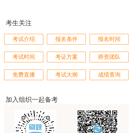
时间，自觉配合考点工作人员进行防疫检查。
本门课程老师讲的很细致，每个章节都讲到位了。特
别是财务评价那个章节，深入浅出，强化训练，效果
（一）进入考点时考生应佩戴口罩，主动配合工作人员
很好。
考生关注
接受体温检测并现场出示防疫检查相关证明材料。
用户m4****68
考试介绍
报名条件
报名时间
（二）经核验，
“辽事通健康码”
，
“通信大数据行程
林轩老师讲得好，复杂的知识讲的深入浅出，能够听
得懂。简答题总结的也很到位。
卡”
，
核酸检测报告
符合要求，体温查验＜37.3℃，且无异常
考试时间
考证方案
师资团队
情况的，可入场参加考试。
用户m5****88
全网咨询考试讲课最好的老师，我们同事好几个都是
（三）入场时
体温复测仍异常
（≥37.3℃）、有干咳等
免费直播
考试大纲
成绩查询
听他的课过的！
呼吸道症状、“辽事通健康码”、“通信大数据行程卡”非绿码
用户m9****18
或考前14天内有重点关注地区（国内疫情中高风险地区所在
客户回复迅速，热心解答，购买体验很不错。
城市）旅居史的考生，除
提供本人首场考试考前48小时内核
加入组织一起备考
酸检测阴性证明
外，还应
提供三级甲等医院出具的医学诊断
用户m2****88
证明或经考点防疫副主考综合研判具备参考条件的方可参加
讲得好
考试
。
用户m0****66