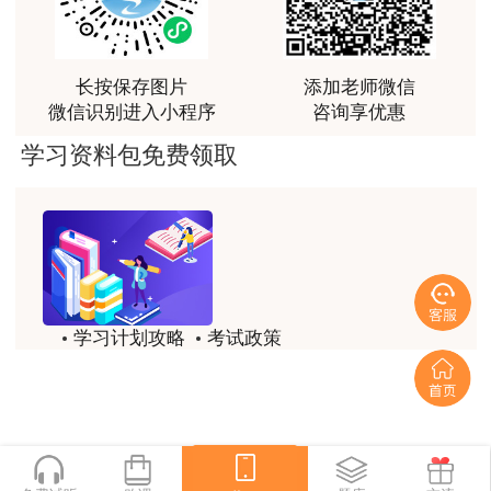
（四）考生有以下情况之一的，不得参加考试
林老师讲得非常好！
用户m8****66
1.仍在隔离治疗期的新冠肺炎确诊病例、疑似病例或无
长按保存图片
添加老师微信
非常好的开学破冰讲义！认真对待，无限可能!
症状感染者。
微信识别进入小程序
咨询享优惠
用户c2****r6
学习资料包免费领取
2.隔离期未满者以及因属地疫情防控需要被隔离的人
林轩老师是一个好老师，给我留下了深刻的影响
员。
用户m1****88
注：重点管控地区来（返）人员一律实施集中隔离医学
冲着林轩老师过来买的课程，没时间学，就看了冲刺
观察，隔离期限至来（返）后满14天。其他需要隔离管控的
和重点资料稳稳过
人员以当地疫情防控部门具体要求为准。
用户m0****66
学习计划攻略
考试政策
3.考试当天，“辽事通健康码”、“通信大数据行程卡”异
林轩老师讲课实战型太强了，超级喜欢
历年试题
备考精华
常，经防疫副主考综合研判不具备参考条件的考生。
用户m5****66
一键领取
林轩老师大神，听老师一遍课胜过自学十遍书！
4.考试当天，不能按上述要求提供规定城市、时限内核
酸检测阴性证明的考生。