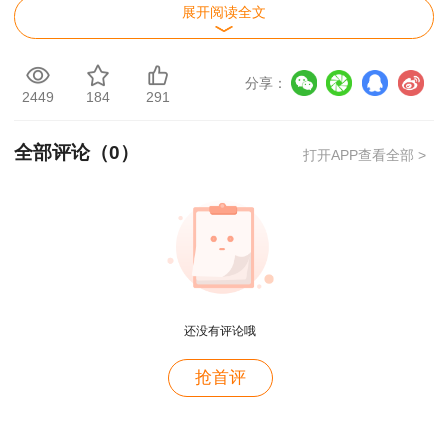
展开阅读全文
本人
首场考试
考前48小时内
（以采样时间为准）辽宁省范围
内有资质的核酸检测机构出具的核酸检测阴性证明（纸质或
电子均可，要求能明确显示核酸检测的时间和地点，如考点
分享：
2449
184
291
所在地区有其他要求的以公告为准）。
全部评论（
0
）
（二）考生应于
考试日前14天
完成“辽事通健康码”的申
打开APP查看全部 >
领（微信小程序或“辽事通”APP），做好备考期间个人日常
防护和自主健康监测。如果旅居史、接触史发生变化或出现
相关症状，须及时通过辽事通健康码“健康信息”或“风险排
查”进行申报更新，有症状的到医疗机构及时就诊排查。若
用户c6****l7
因不报备、不执行有关防控措施，影响疫情防控工作，将承
还没有评论哦
担相应法律责任。因个人申报错误导致“辽事通健康码”为黄
就是冲着林老师而来~~哈哈哈
码或红码的考生，通过12345市民热线提出转码申请，并按
用户47****66
抢首评
要求提供相应佐证材料，经省级审核并报国务院办公厅健康
好
码平台审批后转码。
用户47****66