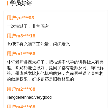
学员好评
（三）考生应根据自己参加考试的时间合理安排核酸检
好
测时间，以免影响参加考试。建议考生在无禁忌症的情况
用户yu****03
下“应接尽接”，提前完成全程新冠疫苗接种。
一次性过了，非常感谢
（四）考生应
自备符合防疫要求的一次性医用口罩
。
用户m3****18
老师浑身充满了正能量，闪闪发光
（五）考生应提前做好考试当天的出行安排。根据疫情
防控管理相关要求，社会车辆禁止进入考点。考生应提前打
用户m1****66
印准考证，了解考点入口位置和前往路线。考试当天，应至
林轩老师讲课太好了，把枯燥不想学的讲得让人有兴
少提前90分钟到达考点，预留足够时间自觉配合考点工作人
趣。答疑功能也很好，提问了都有老师及时、详细解
答。题库感觉比其他机构的好，之前买书送了某机构
员进行防疫检查。请按准考证上规定时间进入考场，迟到责
的做题权限，好多题还是旧教材里的
任自负。
用户m2****68
二、考试当天具体要求
jiangdehenhao,verygood
考试当天，考生应
至少提前90分钟
到达考点，预留足够
用户m4****68