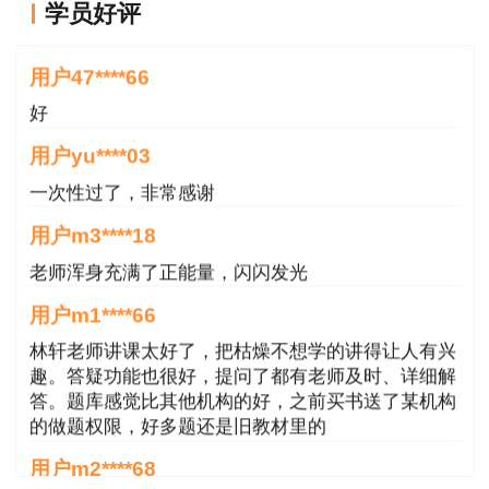
湖北
4月8日-4月14日
学员好评
口>>
好
准考证打印入
四川
4月8日至4月12日
用户47****66
口>>
好
4月9日9:00－4月12日17:0
准考证打印入
广东
用户yu****03
0
口>>
4月9日9:00－4月12日
准考证打印入
一次性过了，非常感谢
深圳
17:00
口>>
用户m3****18
准考证打印入
老师浑身充满了正能量，闪闪发光
新疆
考前一周
口>>
用户m1****66
新疆兵
考务文件未提及，一般考前
准考证打印入
林轩老师讲课太好了，把枯燥不想学的讲得让人有兴
团
一周
口>>
趣。答疑功能也很好，提问了都有老师及时、详细解
准考证打印入
答。题库感觉比其他机构的好，之前买书送了某机构
浙江
4月5日至4月14日
口>>
的做题权限，好多题还是旧教材里的
准考证打印入
用户m2****68
安徽
4月9日16:00后