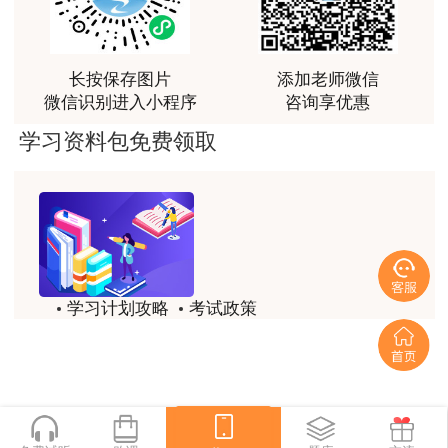
准考证打印入
讲得好
黑龙江
4月9日-4月11日
口>>
用户m0****66
准考证打印入
长按保存图片
添加老师微信
辽宁
4月5日9:00-4月14日24:00
林老师讲得非常好！
口>>
微信识别进入小程序
咨询享优惠
准考证打印入
用户m8****66
学习资料包免费领取
大连市
4月5日9:00-4月14日24:00
口>>
非常好的开学破冰讲义！认真对待，无限可能!
4月8日9:00至4月14日14:3
准考证打印入
用户c2****r6
河南
0
口>>
林轩老师是一个好老师，给我留下了深刻的影响
准考证打印入
青海
4月9日9时-4月12日24时
用户m1****88
口>>
学习计划攻略
考试政策
冲着林轩老师过来买的课程，没时间学，就看了冲刺
准考证打印入
湖南
4月9日9:00-4月12日17:00
和重点资料稳稳过
历年试题
备考精华
口>>
用户m0****66
准考证打印入
一键领取
福建
4月5日起
口>>
林轩老师讲课实战型太强了，超级喜欢
准考证打印入