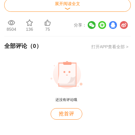
准考证打印入
展开阅读全文
陕西
考试前7日内
口>>
准考证打印入
分享：
上海
4月10日10:00-4月12日16:00
8504
136
75
口>>
准考证打印入
贵州
4月5日-14日
全部评论（
0
）
打开APP查看全部 >
口>>
准考证打印入
江苏
4月8日-12日
口>>
准考证打印入
重庆
4月8日—12日
口>>
4月9日9:00至4月14日14:0
准考证打印入
甘肃
还没有评论哦
5分
口>>
用户c6****l7
抢首评
4月8日9:00至4月14日14:3
准考证打印入
宁夏
就是冲着林老师而来~~哈哈哈
0
口>>
准考证打印入
用户47****66