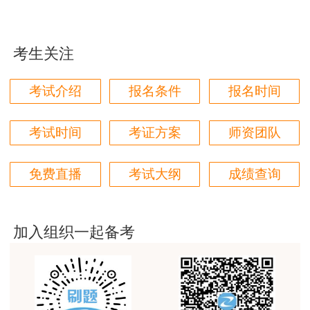
口>>
jiangdehenhao,verygood
准考证打印入
海南
4月8-14日
用户m4****68
口>>
考生关注
本门课程老师讲的很细致，每个章节都讲到位了。特
准考证打印入
西藏
4月9日-12日
别是财务评价那个章节，深入浅出，强化训练，效果
口>>
考试介绍
报名条件
报名时间
很好。
准考证打印入
内蒙古
4月9日-4月14日
用户m4****68
口>>
考试时间
考证方案
师资团队
林轩老师讲得好，复杂的知识讲的深入浅出，能够听
2024年4月8日8:00至4月14
准考证打印入
广西
得懂。简答题总结的也很到位。
日14:05
口>>
免费直播
考试大纲
成绩查询
用户m5****88
准考证打印入
山东
4月9日-4月14日
全网咨询考试讲课最好的老师，我们同事好几个都是
口>>
听他的课过的！
加入组织一起备考
准考证打印入
江西
4月8日-14日
用户m9****18
口>>
准考证打印入
客户回复迅速，热心解答，购买体验很不错。
云南
4月8日-4月12日
口>>
用户m2****88