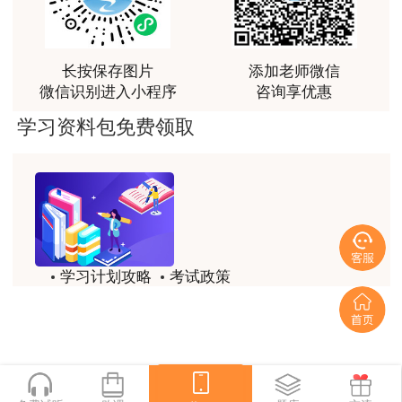
林老师讲得非常好！
用户m8****66
长按保存图片
添加老师微信
非常好的开学破冰讲义！认真对待，无限可能!
微信识别进入小程序
咨询享优惠
用户c2****r6
学习资料包免费领取
林轩老师是一个好老师，给我留下了深刻的影响
用户m1****88
冲着林轩老师过来买的课程，没时间学，就看了冲刺
和重点资料稳稳过
用户m0****66
学习计划攻略
考试政策
林轩老师讲课实战型太强了，超级喜欢
历年试题
备考精华
用户m5****66
一键领取
林轩老师大神，听老师一遍课胜过自学十遍书！