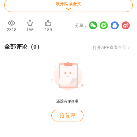
展开阅读全文
分享：
2318
156
189
全部评论（
0
）
打开APP查看全部 >
推荐阅读：
2024年各省咨询工程师合格证书
领取时间及领取通知汇总
用户c6****l7
还没有评论哦
就是冲着林老师而来~~哈哈哈
用户47****66
抢首评
好
用户47****66