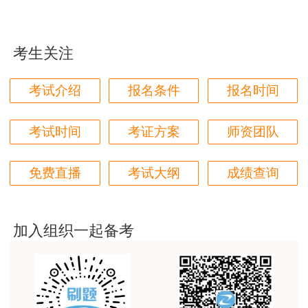
林轩老师讲得好，复杂的知识讲的深入浅出，能够听
得懂。简答题总结的也很到位。
考生关注
用户m4****68
本门课程老师讲的很细致，每个章节都讲到位了。特
考试介绍
报名条件
报名时间
别是财务评价那个章节，深入浅出，强化训练，效果
很好。
考试时间
考证方案
师资团队
用户m5****88
全网咨询考试讲课最好的老师，我们同事好几个都是
免费直播
考试大纲
成绩查询
听他的课过的！
用户m9****18
客户回复迅速，热心解答，购买体验很不错。
加入组织一起备考
用户m2****88
讲得好
用户m0****66