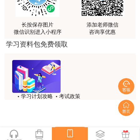
讲得好
用户m0****66
长按保存图片
添加老师微信
林老师讲得非常好！
微信识别进入小程序
咨询享优惠
用户m8****66
学习资料包免费领取
非常好的开学破冰讲义！认真对待，无限可能!
用户c2****r6
林轩老师是一个好老师，给我留下了深刻的影响
用户m1****88
学习计划攻略
考试政策
冲着林轩老师过来买的课程，没时间学，就看了冲刺
和重点资料稳稳过
历年试题
备考精华
用户m0****66
一键领取
林轩老师讲课实战型太强了，超级喜欢