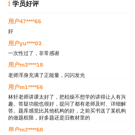
学员好评
好
用户47****66
好
用户yu****03
一次性过了，非常感谢
用户m3****18
老师浑身充满了正能量，闪闪发光
用户m1****66
林轩老师讲课太好了，把枯燥不想学的讲得让人有兴
推荐阅读：
2024年各省咨询工程师合格证书
趣。答疑功能也很好，提问了都有老师及时、详细解
领取时间及领取通知汇总
答。题库感觉比其他机构的好，之前买书送了某机构
的做题权限，好多题还是旧教材里的
用户m2****68