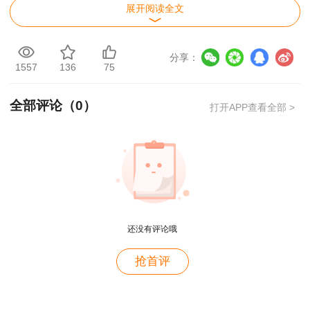
展开阅读全文
分享：
1557
136
75
全部评论（
0
）
打开APP查看全部 >
还没有评论哦
用户c6****l7
抢首评
就是冲着林老师而来~~哈哈哈
用户47****66