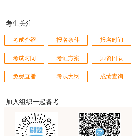
jiangdehenhao,verygood
用户m4****68
考生关注
本门课程老师讲的很细致，每个章节都讲到位了。特
别是财务评价那个章节，深入浅出，强化训练，效果
考试介绍
报名条件
报名时间
很好。
用户m4****68
考试时间
考证方案
师资团队
林轩老师讲得好，复杂的知识讲的深入浅出，能够听
得懂。简答题总结的也很到位。
免费直播
考试大纲
成绩查询
用户m5****88
全网咨询考试讲课最好的老师，我们同事好几个都是
听他的课过的！
加入组织一起备考
用户m9****18
客户回复迅速，热心解答，购买体验很不错。
用户m2****88