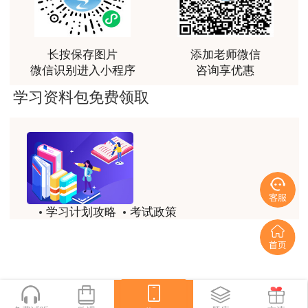
整、有效，愿意承担虚假承诺的责任，并接受相应
讲得好
处理。
用户m0****66
长按保存图片
添加老师微信
对虚假承诺行为，一经查实，将按专业技术人
林老师讲得非常好！
微信识别进入小程序
咨询享优惠
员资格考试相关规定处理，并将相关违纪违规行为
用户m8****66
学习资料包免费领取
抄送行业主管部门。
非常好的开学破冰讲义！认真对待，无限可能!
（二）为提高网上复核效率，请认真准备相应
用户c2****r6
材料，上传图片必须清晰，填写内容真实有效，否
林轩老师是一个好老师，给我留下了深刻的影响
则影响个人信息复核。
用户m1****88
咨询电话：0898-65222715
学习计划攻略
考试政策
冲着林轩老师过来买的课程，没时间学，就看了冲刺
和重点资料稳稳过
历年试题
备考精华
附件：2025年度咨询工程师（投资）职业资
用户m0****66
格考试资格复核人员名单
一键领取
林轩老师讲课实战型太强了，超级喜欢
海南省人力资源开发局