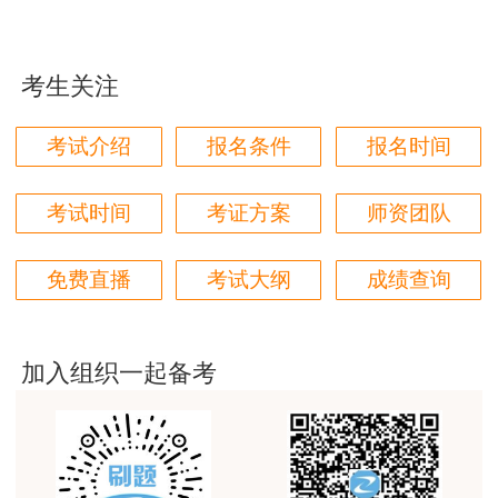
jiangdehenhao,verygood
号的证书领取通知，自主选择合格证书邮寄或到现
场领取。
用户m4****68
考生关注
林轩老师讲得好，复杂的知识讲的深入浅出，能够听
2.复核未通过的人员，如因上传材料不清晰、
得懂。简答题总结的也很到位。
不完整的，可在复核期内重新提交材料接受复核；
考试介绍
报名条件
报名时间
用户m4****68
如不符合报考条件的，中止资格复核，考试成绩将
本门课程老师讲的很细致，每个章节都讲到位了。特
按无效处理。
考试时间
考证方案
师资团队
别是财务评价那个章节，深入浅出，强化训练，效果
很好。
3.逾期不提交复核资料接受复核或未按要求办
免费直播
考试大纲
成绩查询
理资格复核的人员，考试成绩按无效处理。
用户m5****88
全网咨询考试讲课最好的老师，我们同事好几个都是
六、注意事项
听他的课过的！
加入组织一起备考
（一）参加资格复核的人员，在考试报名时均
用户m9****18
已签署《诚信承诺书》，承诺符合告知的考试报名
客户回复迅速，热心解答，购买体验很不错。
条件，承诺报名时所提交的信息真实、准确、完
用户m2****88