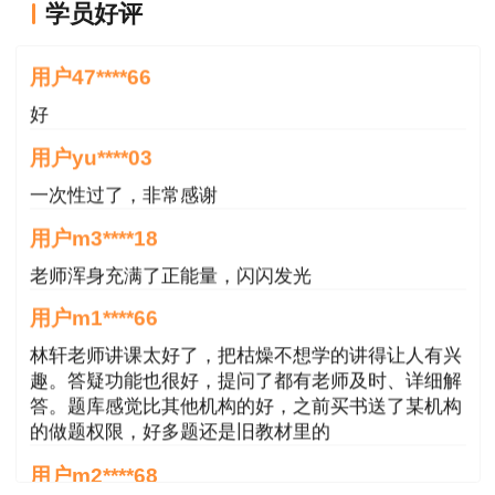
学员好评
复核+姓名”。
好
1.学历、学位证书。
用户47****66
好
2.专业技术资格证书或职称证书。
用户yu****03
3.《资格考试报名表》。此表登录报名平台打
一次性过了，非常感谢
印，报名表空白处单位负责人签署“情况属实”、日
用户m3****18
期并加盖公章。
老师浑身充满了正能量，闪闪发光
（二）资格复核。资格复核人员提交材料后，
用户m1****66
资格审核部门将对其报名资格进行复核。复核结果
林轩老师讲课太好了，把枯燥不想学的讲得让人有兴
将在“海南省公共招聘网人事考试”专栏上公示，接
趣。答疑功能也很好，提问了都有老师及时、详细解
受社会监督。
答。题库感觉比其他机构的好，之前买书送了某机构
的做题权限，好多题还是旧教材里的
1.复核通过的人员，敬请关注海南省公共招聘
用户m2****68
网“专业技术人员资格考试”栏目或“海南就业”公众