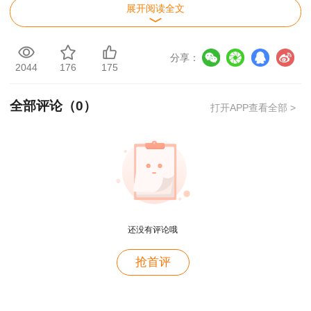
6月23日-6月25日17:00
展开阅读全文
三、复核结果公示
分享：
6月26日-6月28日
2044
176
175
四、资格复核范围
全部评论（
0
）
打开APP查看全部 >
在2025年度咨询工程师（投资）职业资格考
试报考时，选择告知承诺制，且报名资格在线通过
审核没有到现场审核的人员，按相应比例抽取的合
格人员。资格复核人员名单见附件。
五、线上复核流程及要求
还没有评论哦
用户c6****l7
抢首评
（一）线上提交材料。资格复核人员请于
就是冲着林老师而来~~哈哈哈
2025年6月23日12：00前将以下材料的扫描件发
送至邮箱：hngczxxh 126.com，邮件主题：“咨询
用户47****66