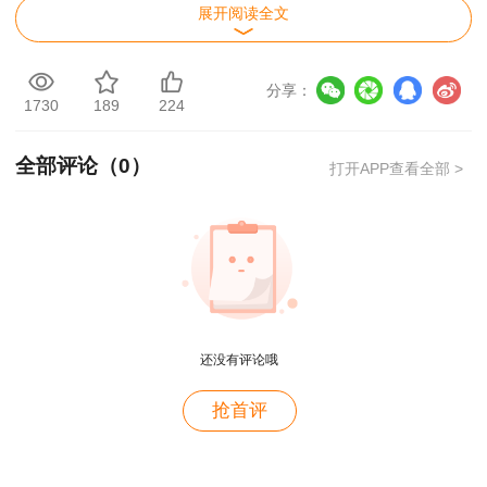
一、集中领取时间
2025年8月7日-9月10日
展开阅读全文
（节假日除外）上午9：30-11：30；下午14：30-
16：30
分享：
1730
189
224
二、领取地点河北省石家庄市华西路19号220
房间咨询电话：0311-87029658/67265536
全部评论（
0
）
打开APP查看全部 >
三、注意事项
1、考生本人领取时，需携带本人身份证原
件；
2、委托他人领取证书时，需携带被委托人身
还没有评论哦
份证原件、考生身份证复印件、授权委托书（见附
用户c6****l7
件）。
抢首评
就是冲着林老师而来~~哈哈哈
3、为保证领取效率，请提前电话预约。
用户47****66