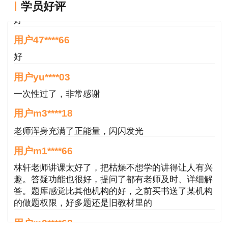
学员好评
4、暂不支持证件邮寄服务。
好
用户47****66
温馨提示：电子版证书完全具有纸质版证书的
同等效力，不影响咨询工程师（投资）登记等各项
好
工作。
用户yu****03
一次性过了，非常感谢
河北省工程咨询协会
用户m3****18
2025年8月6日
老师浑身充满了正能量，闪闪发光
附件：
授权委托书
用户m1****66
林轩老师讲课太好了，把枯燥不想学的讲得让人有兴
趣。答疑功能也很好，提问了都有老师及时、详细解
答。题库感觉比其他机构的好，之前买书送了某机构
的做题权限，好多题还是旧教材里的
用户m2****68