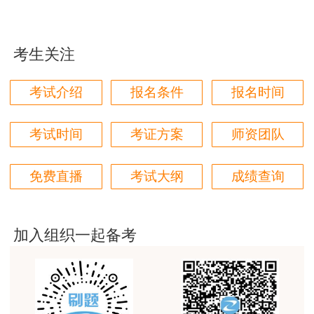
jiangdehenhao,verygood
用户m4****68
考生关注
本门课程老师讲的很细致，每个章节都讲到位了。特
别是财务评价那个章节，深入浅出，强化训练，效果
考试介绍
报名条件
报名时间
很好。
用户m4****68
考试时间
考证方案
师资团队
林轩老师讲得好，复杂的知识讲的深入浅出，能够听
得懂。简答题总结的也很到位。
免费直播
考试大纲
成绩查询
用户m5****88
全网咨询考试讲课最好的老师，我们同事好几个都是
听他的课过的！
加入组织一起备考
用户m9****18
客户回复迅速，热心解答，购买体验很不错。
用户m2****88