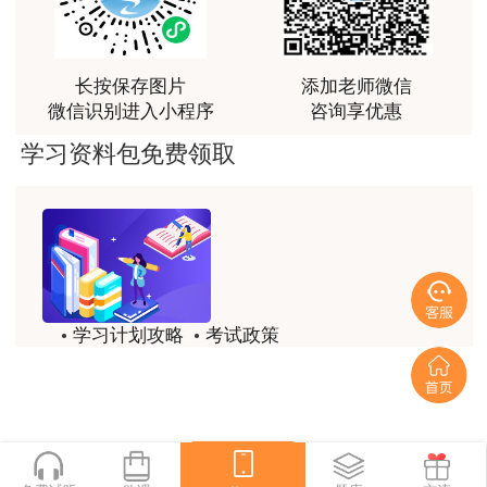
讲得好
用户m0****66
长按保存图片
添加老师微信
林老师讲得非常好！
微信识别进入小程序
咨询享优惠
用户m8****66
学习资料包免费领取
非常好的开学破冰讲义！认真对待，无限可能!
用户c2****r6
林轩老师是一个好老师，给我留下了深刻的影响
用户m1****88
学习计划攻略
考试政策
冲着林轩老师过来买的课程，没时间学，就看了冲刺
和重点资料稳稳过
历年试题
备考精华
用户m0****66
一键领取
林轩老师讲课实战型太强了，超级喜欢