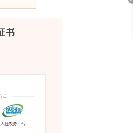
在
线
客
折
课
服
程
顾
问
叠