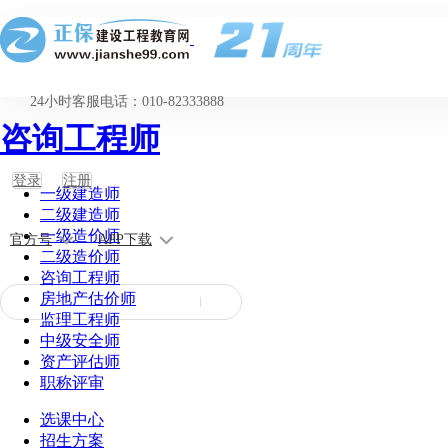
24小时客服电话：010-82333888
咨询工程师
登录
注册
一级建造师
二级建造师
一级造价师
官方号
APP下载
二级造价师
咨询工程师
房地产估价师
监理工程师
中级安全师
资产评估师
职称评审
选课中心
招生方案