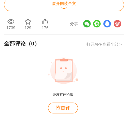
展开阅读全文
分享：
1739
129
176
全部评论（
0
）
打开APP查看全部 >
还没有评论哦
用户c6****l7
抢首评
就是冲着林老师而来~~哈哈哈
用户47****66