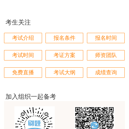
jiangdehenhao,verygood
用户m4****68
考生关注
林轩老师讲得好，复杂的知识讲的深入浅出，能够听
得懂。简答题总结的也很到位。
考试介绍
报名条件
报名时间
用户m4****68
本门课程老师讲的很细致，每个章节都讲到位了。特
考试时间
考证方案
师资团队
别是财务评价那个章节，深入浅出，强化训练，效果
查看原文及附件>>
很好。
免费直播
考试大纲
成绩查询
用户m5****88
全网咨询考试讲课最好的老师，我们同事好几个都是
听他的课过的！
加入组织一起备考
用户m9****18
客户回复迅速，热心解答，购买体验很不错。
用户m2****88