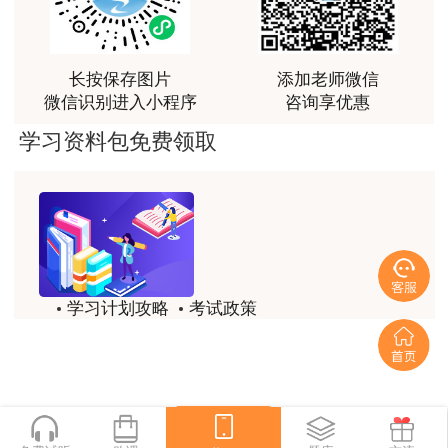
讲得好
用户m0****66
长按保存图片
添加老师微信
林老师讲得非常好！
微信识别进入小程序
咨询享优惠
用户m8****66
学习资料包免费领取
非常好的开学破冰讲义！认真对待，无限可能!
用户c2****r6
林轩老师是一个好老师，给我留下了深刻的影响
用户m1****88
学习计划攻略
考试政策
冲着林轩老师过来买的课程，没时间学，就看了冲刺
和重点资料稳稳过
历年试题
备考精华
用户m0****66
一键领取
林轩老师讲课实战型太强了，超级喜欢