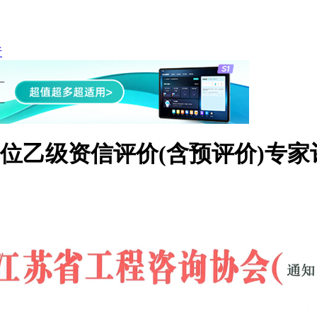
析
单位乙级资信评价(含预评价)专