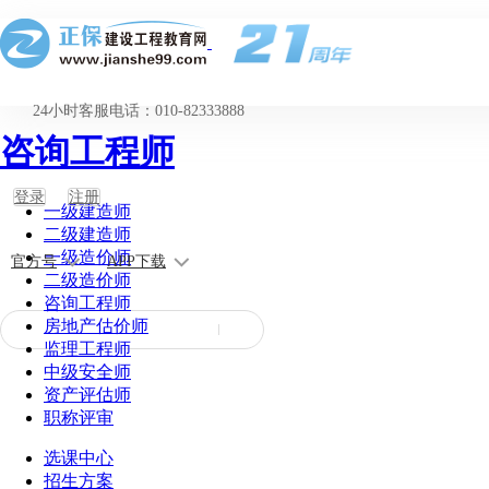
24小时客服电话：010-82333888
咨询工程师
登录
注册
一级建造师
二级建造师
一级造价师
官方号
APP下载
二级造价师
咨询工程师
房地产估价师
监理工程师
中级安全师
资产评估师
职称评审
选课中心
招生方案