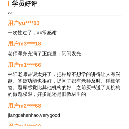
学员好评
考试时间
考试科目
好
用户yu****03
宏观经济政策与发展规划（客观
9:00-11:30
一次性过了，非常感谢
题）
4月9日
用户m3****18
14:00-
工程项目组织与管理（客观题）
老师浑身充满了正能量，闪闪发光
16:30
用户m1****66
9:00-11:30
项目决策分析与评价（客观题）
林轩老师讲课太好了，把枯燥不想学的讲得让人有兴
4月10
趣。答疑功能也很好，提问了都有老师及时、详细解
日
14:00-
答。题库感觉比其他机构的好，之前买书送了某机构
现代咨询方法与实务（主观题）
17:00
的做题权限，好多题还是旧教材里的
用户m2****68
三、报名事项
jiangdehenhao,verygood
根据疫情防控需要和人力资源社会保障部办公厅《关于
用户m4****68
做好疫情防控常态化专业技术人员职业资格考试有关工作的