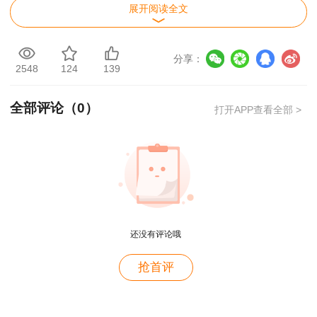
展开阅读全文
2022年2月26日9:00—3月6日17:00
分享：
(二)
在线及现场人工核查时间
2548
124
139
2022年2月26日9:00—3月7日17:00
全部评论（
0
）
打开APP查看全部 >
(三)
网上缴费时间
2022年2月26日9:00—3月9日17:00
(四)网上
准考证打印时间
用户c6****l7
2022年4月4日9:00—4月8日17:00
还没有评论哦
就是冲着林老师而来~~哈哈哈
用户47****66
抢首评
打印网址：中国人事考试网“”。
好
(五)考试时间
用户47****66