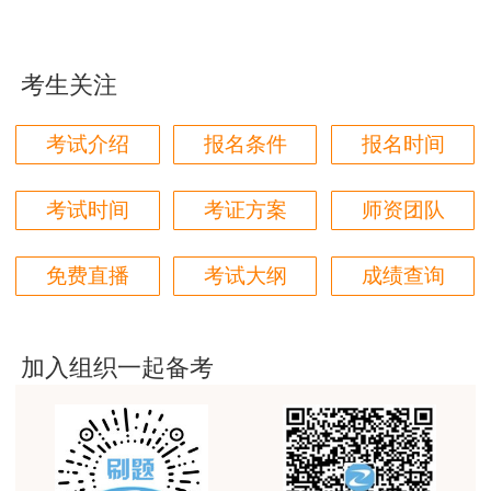
本门课程老师讲的很细致，每个章节都讲到位了。特
通知》(人社厅函〔2020〕106号)关于“就地就近报名参加考
别是财务评价那个章节，深入浅出，强化训练，效果
试”的规定，原则上只接受工作地或居住地在湖南境内的考
很好。
考生关注
生在我省报名参加考试，不接受外地考生报名参加考试。
用户m4****68
(一)报考条件要求
考试介绍
报名条件
报名时间
林轩老师讲得好，复杂的知识讲的深入浅出，能够听
得懂。简答题总结的也很到位。
凡符合人力资源社会保障部、国家发展和改革委员会
考试时间
考证方案
师资团队
用户m5****88
《关于印发〈工程咨询(投资)专业技术人员职业资格制度暂
全网咨询考试讲课最好的老师，我们同事好几个都是
行规定〉和〈咨询工程师(投资)职业资格考试实施办法〉的
免费直播
考试大纲
成绩查询
听他的课过的！
通知》(人社部发(2015)64号)、《中国工程咨询协会关于咨
用户m9****18
询工程师(投资)职业资格考试有关问题说明》(中咨协资信
〔2021〕7号)规定的报考条件的人员，均可报名参加咨询工
客户回复迅速，热心解答，购买体验很不错。
加入组织一起备考
程师(投资)职业资格考试，具体要求见附件1。
用户m2****88
讲得好
(二)告知承诺要求
用户m0****66