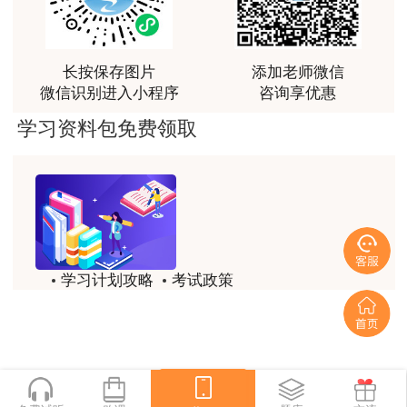
本考试报名证明事项实行告知承诺制。报考人员承诺报
林老师讲得非常好！
考时所填报的信息真实、准确、完整、有效，并承担虚假承
用户m8****66
诺的责任。人事考试部门和行业主管部门在事中事后进行监
长按保存图片
添加老师微信
管，报考人员应当按照考试组织机构的规定和要求，在规定
非常好的开学破冰讲义！认真对待，无限可能!
微信识别进入小程序
咨询享优惠
期限内以规定方式提交或补充提交有关证明材料。报考人员
用户c2****r6
学习资料包免费领取
逾期拒不接受核查的，视为放弃考试资格。对不实承诺行为
林轩老师是一个好老师，给我留下了深刻的影响
记入专业技术人员资格考试诚信档案库。
用户m1****88
(三)报考流程
冲着林轩老师过来买的课程，没时间学，就看了冲刺
和重点资料稳稳过
所有报考人员应在规定时间内登录指定网报平台完成报
用户m0****66
学习计划攻略
考试政策
名，具体报考流程及注意事项见附件2，只有按规定完成所
林轩老师讲课实战型太强了，超级喜欢
有报名环节并缴费成功后方可视为报名成功。各地在报名期
历年试题
备考精华
间应安排专人值班，及时回复处理报考人员相关问题。
用户m5****66
一键领取
林轩老师大神，听老师一遍课胜过自学十遍书！
四、考试收费