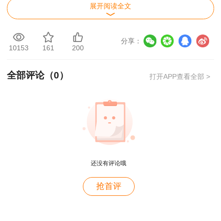
（投资）职业资格考试考务工作的通知》（中咨协
展开阅读全文
资信〔2023〕5号）要求，现将我省2023年度咨
询工程师（投资）职业资格考试考务工作有关问题
分享：
10153
161
200
通知如下：
一、考试时间及科目设置
全部评论（
0
）
打开APP查看全部 >
还没有评论哦
用户c6****l7
抢首评
就是冲着林老师而来~~哈哈哈
用户47****66