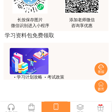
资）职业资格考试实施办法〉的通知》（人社部发
讲得好
〔2015〕64号）、《中国工程咨询协会关于咨询
用户m0****66
工程师（投资）职业资格考试有关问题的说明》
长按保存图片
添加老师微信
（中咨协资信〔2021〕7号）有关规定执行（详见
林老师讲得非常好！
微信识别进入小程序
咨询享优惠
附件）。
用户m8****66
学习资料包免费领取
非常好的开学破冰讲义！认真对待，无限可能!
五、报名安排及其他相关事项
用户c2****r6
（一）2023年度咨询工程师（投资）职业资
林轩老师是一个好老师，给我留下了深刻的影响
格考试报名证明事项实行告知承诺制，应试人员须
用户m1****88
通过中国人事考试网的全国专业技术人员资格考试
学习计划攻略
考试政策
报名服务平台进行网上注册、报名和缴费。
冲着林轩老师过来买的课程，没时间学，就看了冲刺
和重点资料稳稳过
历年试题
备考精华
报名时间：
2023年2月28日9∶00—3月7日
用户m0****66
一键领取
16∶00
；
林轩老师讲课实战型太强了，超级喜欢
缴费时间：
2023年2月28日9∶00—3月9日