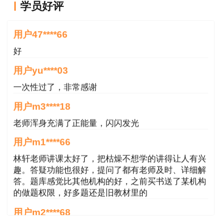
学员好评
二、考试题型及答题方式
好
用户47****66
《现代咨询方法与实务》科目为主观题，答题
前必须仔细阅读应试人员注意事项（试卷封二）和
好
作答须知（专用答题卡首页），答题时使用规定的
用户yu****03
作答工具在专用答题卡划定的区域内作答，须在答
一次性过了，非常感谢
题卡全部页面规定位置填写考生信息；其余三科为
用户m3****18
客观题，在答题卡上作答，须规范填涂，以免影响
老师浑身充满了正能量，闪闪发光
考试成绩。
用户m1****66
应试人员只允许携带黑色墨水笔、2B铅笔、
林轩老师讲课太好了，把枯燥不想学的讲得让人有兴
橡皮及无声无文本编辑功能的计算器参加考试。答
趣。答疑功能也很好，提问了都有老师及时、详细解
题所用草稿纸由市人事考试机构统一配发，考后收
答。题库感觉比其他机构的好，之前买书送了某机构
的做题权限，好多题还是旧教材里的
回。
用户m2****68
三、考试成绩管理