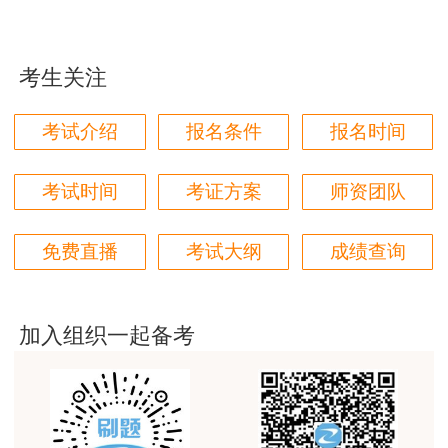
jiangdehenhao,verygood
咨询工程师（投资）职业资格考试成绩实行滚
用户m4****68
动管理，参加4个科目考试（级别为考全科）的人
考生关注
本门课程老师讲的很细致，每个章节都讲到位了。特
员须在连续4个考试年度内通过应试科目；参加2
别是财务评价那个章节，深入浅出，强化训练，效果
个科目考试（级别为免2科）的人员须在连续2个
考试介绍
报名条件
报名时间
很好。
考试年度内通过应试科目，方可获得咨询工程师
用户m4****68
（投资）职业资格证书。
考试时间
考证方案
师资团队
林轩老师讲得好，复杂的知识讲的深入浅出，能够听
得懂。简答题总结的也很到位。
考试成绩查询网站为中国人事考试网。
免费直播
考试大纲
成绩查询
用户m5****88
四、报考条件
全网咨询考试讲课最好的老师，我们同事好几个都是
听他的课过的！
2023年度咨询工程师（投资）职业资格考试
加入组织一起备考
报考条件按照《人力资源社会保障部 国家发展和
用户m9****18
改革委员会关于印发〈工程咨询（投资）专业技术
客户回复迅速，热心解答，购买体验很不错。
人员职业资格制度暂行规定〉和〈咨询工程师（投
用户m2****88