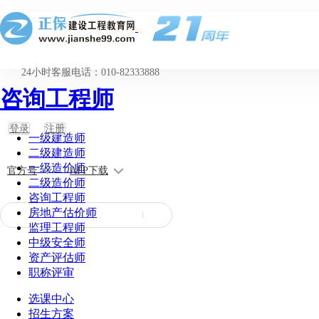
24小时客服电话：010-82333888
咨询工程师
登录
注册
一级建造师
二级建造师
一级造价师
官方号
APP下载
二级造价师
咨询工程师
房地产估价师
监理工程师
中级安全师
资产评估师
职称评审
选课中心
招生方案