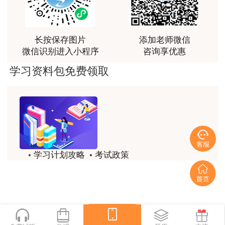
讲得好
用户m0****66
长按保存图片
添加老师微信
林老师讲得非常好！
微信识别进入小程序
咨询享优惠
用户m8****66
学习资料包免费领取
非常好的开学破冰讲义！认真对待，无限可能!
用户c2****r6
林轩老师是一个好老师，给我留下了深刻的影响
用户m1****88
学习计划攻略
考试政策
冲着林轩老师过来买的课程，没时间学，就看了冲刺
和重点资料稳稳过
历年试题
备考精华
用户m0****66
一键领取
林轩老师讲课实战型太强了，超级喜欢