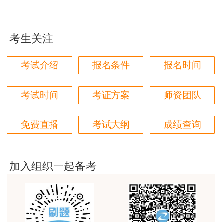
jiangdehenhao,verygood
用户m4****68
考生关注
林轩老师讲得好，复杂的知识讲的深入浅出，能够听
得懂。简答题总结的也很到位。
考试介绍
报名条件
报名时间
用户m4****68
本门课程老师讲的很细致，每个章节都讲到位了。特
考试时间
考证方案
师资团队
别是财务评价那个章节，深入浅出，强化训练，效果
很好。
免费直播
考试大纲
成绩查询
用户m5****88
全网咨询考试讲课最好的老师，我们同事好几个都是
听他的课过的！
加入组织一起备考
用户m9****18
客户回复迅速，热心解答，购买体验很不错。
用户m2****88