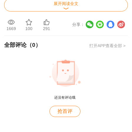
展开阅读全文
2、如何领取咨询工程师资格证书？
分享：
答：通过考核合格的考生可在中国人事考试网
1669
100
291
查询、验证并领取电子证书，同时会领取纸质证
书。具体领取方式可现场或邮寄领取，需携带相关
全部评论（
0
）
打开APP查看全部 >
身份证明文件。
3、2025年咨询工程师考试报名时间是什么时
候？
答：2025年咨询工程师考试报名时间预计于2
还没有评论哦
月中旬开始，具体时间需关注各地省人事考试中心
网站发布的考试信息。
用户c6****l7
抢首评
就是冲着林老师而来~~哈哈哈
微信订阅报名、考试提醒：
用户47****66