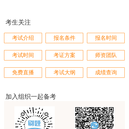
jiangdehenhao,verygood
用户m4****68
考生关注
林轩老师讲得好，复杂的知识讲的深入浅出，能够听
得懂。简答题总结的也很到位。
考试介绍
报名条件
报名时间
用户m4****68
本门课程老师讲的很细致，每个章节都讲到位了。特
考试时间
考证方案
师资团队
别是财务评价那个章节，深入浅出，强化训练，效果
很好。
免费直播
考试大纲
成绩查询
用户m5****88
全网咨询考试讲课最好的老师，我们同事好几个都是
听他的课过的！
加入组织一起备考
用户m9****18
客户回复迅速，热心解答，购买体验很不错。
用户m2****88