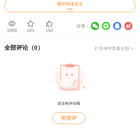
展开阅读全文
答：2024年度咨询工程师（投资）职业资格
考试成绩于2024年6月14日公布。
分享：
1809
181
150
2、如何查询咨询工程师考试成绩？
全部评论（
0
）
打开APP查看全部 >
答：登录中国人事考试网，在“成绩查询”栏目
填写用户名、密码和验证码即可查询。
3、如何领取咨询工程师证书？
答：合格通过审核的考生可在中国人事考试网
查询验证证书，选择现场或邮寄领取方式，具体要
还没有评论哦
求参考官方指引。
用户c6****l7
抢首评
推荐阅读：
【围观】2024年咨询工程师成绩
就是冲着林老师而来~~哈哈哈
查询入口已开通！
用户47****66