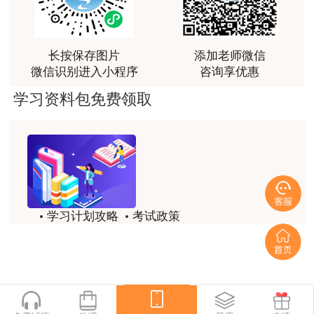
讲得好
用户m0****66
长按保存图片
添加老师微信
林老师讲得非常好！
微信识别进入小程序
咨询享优惠
用户m8****66
学习资料包免费领取
非常好的开学破冰讲义！认真对待，无限可能!
用户c2****r6
林轩老师是一个好老师，给我留下了深刻的影响
用户m1****88
学习计划攻略
考试政策
冲着林轩老师过来买的课程，没时间学，就看了冲刺
和重点资料稳稳过
历年试题
备考精华
用户m0****66
一键领取
林轩老师讲课实战型太强了，超级喜欢