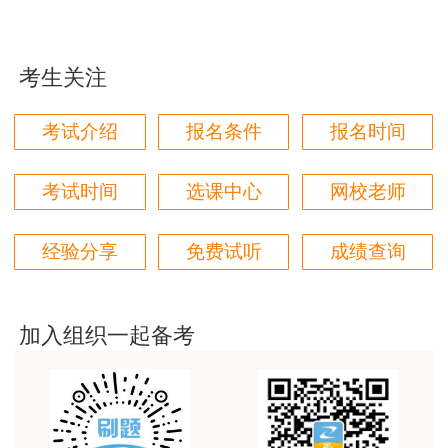
赞。
多次参加房估考试考生的共同特点是有一定的
用户m6****66
基本功底，对房地产估价师考试较为了解。对于上
考生关注
第一次考房估，对比了好几家网校，最终选择了正
述考生人群来说，建议报考多门或报考全科。
保，学习了两个月了，越来越发现讲得是真好，我这
考试介绍
报名条件
报名时间
门外汗都能听懂
(1) 报考三门：
用户m0****66
制度与政策、经营与管理、理论与方法：这三
考试时间
选课中心
网校老师
原理方法赵占香老师讲得很通俗易懂，节奏刚刚好，
个科目都是基础性科目，而且相对于案例来说相对
跟着老师有信心学下去。
简单;建议保证三门基础性科目一次性通过，第二
经验分享
免费试听
成绩查询
用户m3****88
年专攻案例，一举拿下房地产估价师。
考房估，就得正保建工网
经营与管理、理论与方法和案例：经营与管
加入组织一起备考
用户m1****68
理、理论与方法联系比较紧密，而且能共同促进案
朋友推荐过来的，直接选的网校最好的班，希望一把
例的学习;优先保证经营与管理、理论与方法备
过
考。
用户m0****68