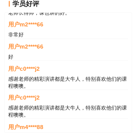
(3)经营与管理&理论与方法
学员好评
老师长得帅，课也讲的好。
经营与管理和理论与方法联系较为紧密，如经
用户m2****66
营与管理中的资金时间价值一章与理论与方法中收
非常好
益法有很多公式都是一样的，同时这两个知识点又
是计算题的高频考点，结合起来学习能够收到事半
用户m2****66
功倍的效果。
好
用户c0****j2
(4)理论与方法&案例分析
感谢老师的精彩演讲都是大牛人，特别喜欢他们的课
理论与方法和案例的联系是最为紧密的，甚至
程噢噢。
是所有科目中联系最为紧密的两个科目，案例中指
用户c0****j2
错题的考试必然涉及四大方法，熟练掌握理论与方
感谢老师的精彩演讲都是大牛人，特别喜欢他们的课
法，尤其是四大方法的熟练掌握是案例学习的基
程噢噢。
础。
用户m4****88
二、针对多次报考的考生
无忧班，细致化培训，讲解清晰，书籍发货快，给点