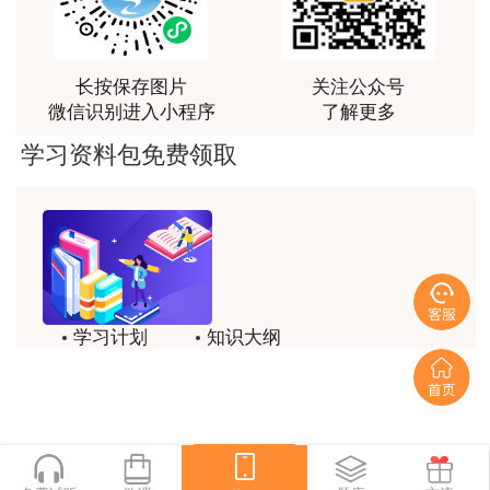
(2)报考全科
王佑辉老师土估的神
用户m5****68
报考全科，考生只要多多花时间、花精力，做
长按保存图片
关注公众号
好充分的准备，一次通过四科的可能性还是有的，
王佑辉讲的课很好，答疑老师1526很有耐心，答疑的
微信识别进入小程序
了解更多
很好，是一位暖心的好老师
保险起见也可以报名一些培训班，在网校辅导下，
学习资料包免费领取
考生更容易抓住重点难点，快速掌握解题技巧，相
信您一定会在短时间内取得最好的学习效果。
房地产估价师的考试时间为10月的19日和20
日。目前距离考试还有很长的一段是时间。符合报
名条件的考生，抓紧时间购买教材准备复习，为自
学习计划
知识大纲
己争取更多的机会。需要复习资料的同学可以登录
历年试题
备考方法
建设工程教育网来了解。
免费复习资料>
免费试
一键领取
听课>