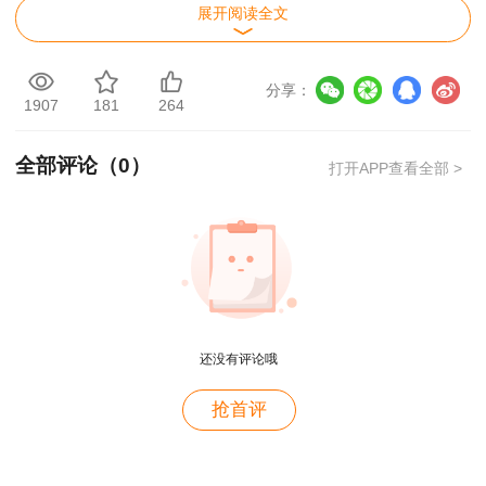
定的基础性作用，需要把握重要考点，为后续课程
展开阅读全文
的学习打下基础。经营与管理的学习对于后续理论
与方法的学习更是有较好的基础性作用，需要考生
分享：
将其中的知识点牢牢掌握。同时这两个科目都是案
1907
181
264
例的基础，其中有很多基础知识在案例中经常用
全部评论（
0
）
打开APP查看全部 >
到，需要考生扎实掌握。
(2)制度与政策&理论与方法
相关知识覆盖的知识面较广，对于理论与方法
的学习具有一定的基础性作用，两科同时学习具有
一定的相互促进作用。制度与政策和理论与方法的
还没有评论哦
联系不是很紧密，这两个科目都是案例学习的基
用户zh****zb
础，扎实掌握这两个科目的知识有助于后续案例课
抢首评
资产评估师就是跟着林老师学的，讲的很好，幽默风
程的学习。
趣
用户zh****zb