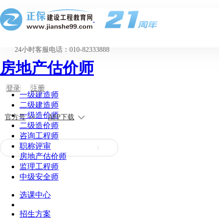
24小时客服电话：010-82333888
房地产估价师
登录
注册
一级建造师
二级建造师
一级造价师
官方号
APP下载
二级造价师
咨询工程师
职称评审
房地产估价师
监理工程师
中级安全师
选课中心
招生方案