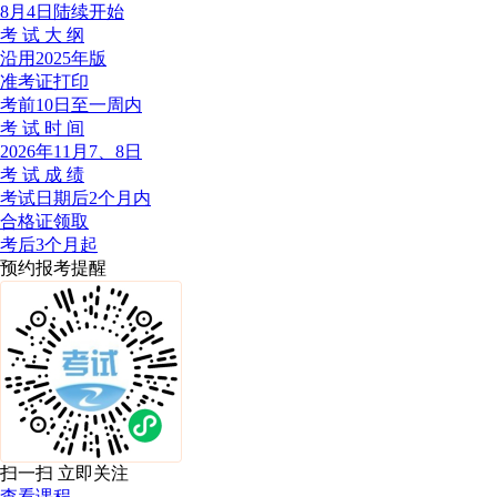
8月4日陆续开始
考 试 大 纲
沿用2025年版
准考证打印
考前10日至一周内
考 试 时 间
2026年11月7、8日
考 试 成 绩
考试日期后2个月内
合格证领取
考后3个月起
预约报考提醒
扫一扫 立即关注
查看课程