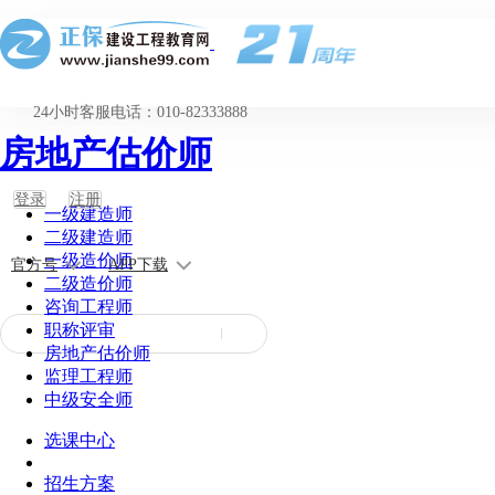
24小时客服电话：010-82333888
房地产估价师
登录
注册
一级建造师
二级建造师
一级造价师
官方号
APP下载
二级造价师
咨询工程师
职称评审
房地产估价师
监理工程师
中级安全师
选课中心
招生方案