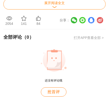
Q：考试科目成绩全部合格，还需要注意什
展开阅读全文
么？
A：需要注意所在地区是否需要考后审核。对
分享：
2054
141
84
于需要考后审核的地区，应试科目成绩全部合格的
考生，务必在规定的时间内到行业主管部门指定的
全部评论（
0
）
打开APP查看全部 >
地点参加现场考后报考资格审查，逾期不参加的视
为自动放弃考试成绩。
用户zh****zb
推荐阅读：
2021年全国房地产估价师考后审
资产评估师就是跟着林老师学的，讲的很好，幽默风
趣
核地区汇总
用户zh****zb
三、证书发放
还没有评论哦
老师长得帅，课也讲的好。
参加全部4个科目考试（级别为考全科）的人
抢首评
用户m2****66
员，必须在连续4个考试年度内通过应试科目，方
非常好
可取得房地产估价师职业资格证书；参加3个科目