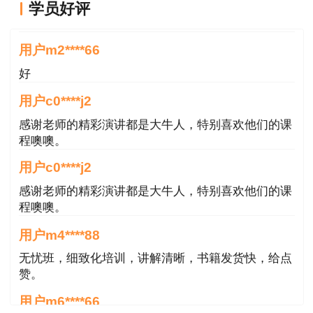
用户m2****66
学员好评
考试（级别为免一科）的人员，必须在连续3个考
好
试年度内通过应试科目，方可换领房地产估价师职
业资格证书。
用户c0****j2
感谢老师的精彩演讲都是大牛人，特别喜欢他们的课
通过报考资格审查的考生，在全国房地产估价
程噢噢。
师职业资格考试办公室下达合格人员文件后，登录
用户c0****j2
报名网站查询证书发放事宜。
房估证书领取>>
感谢老师的精彩演讲都是大牛人，特别喜欢他们的课
四、证书注册
程噢噢。
用户m4****88
国家实行房地产估价人员执业资格认证和注册
无忧班，细致化培训，讲解清晰，书籍发货快，给点
制度。房地产估价师考试考过以后取得房地产估价
赞。
师职业资格证书，经注册后可以从事房地产估价
用户m6****66
（含土地估价业务）。
第一次考房估，对比了好几家网校，最终选择了正
根据《注册房地产估价师管理办法》第七条规
保，学习了两个月了，越来越发现讲得是真好，我这
门外汗都能听懂