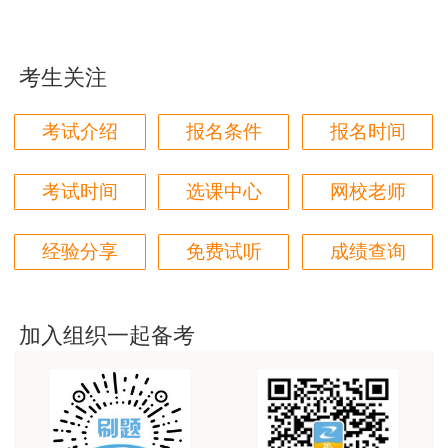
定，注册房地产估价师的注册条件为：（一）取得
执业资格；（二）达到继续教育合格标准；（三）
用户m0****66
受聘于具有资质的房地产估价机构；（四）无《注
原理方法赵占香老师讲得很通俗易懂，节奏刚刚好，
考生关注
册房地产估价师管理办法》第十四条规定不予注册
跟着老师有信心学下去。
的情形。
考试介绍
报名条件
报名时间
用户m3****88
推荐阅读：
房地产估价师初始注册办事指南
考房估，就得正保建工网
考试时间
选课中心
网校老师
用户m1****68
朋友推荐过来的，直接选的网校最好的班，希望一把
经验分享
免费试听
成绩查询
过
用户m0****68
加入组织一起备考
王佑辉老师土估的神
用户m5****68
王佑辉讲的课很好，答疑老师1526很有耐心，答疑的
很好，是一位暖心的好老师