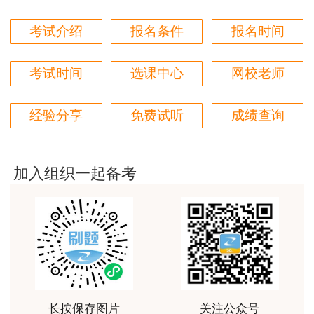
第一次考房估，对比了好几家网校，最终选择了正
保，学习了两个月了，越来越发现讲得是真好，我这
考试介绍
报名条件
报名时间
门外汗都能听懂
用户m0****66
考试时间
选课中心
网校老师
原理方法赵占香老师讲得很通俗易懂，节奏刚刚好，
跟着老师有信心学下去。
经验分享
免费试听
成绩查询
用户m3****88
考房估，就得正保建工网
加入组织一起备考
用户m1****68
朋友推荐过来的，直接选的网校最好的班，希望一把
过
用户m0****68
王佑辉老师土估的神
用户m5****68
长按保存图片
关注公众号