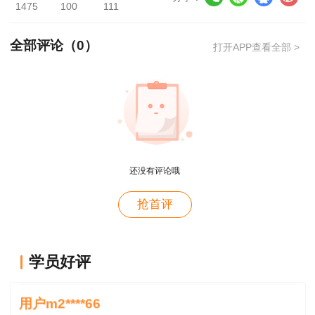
1475
100
111
全部评论（
0
）
打开APP查看全部 >
还没有评论哦
用户zh****zb
抢首评
资产评估师就是跟着林老师学的，讲的很好，幽默风
趣
用户zh****zb
学员好评
老师长得帅，课也讲的好。
用户m2****66