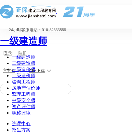
24小时客服电话：010-82333888
一级建造师
登录
注册
一级建造师
二级建造师
一级造价师
官方号
APP下载
二级造价师
咨询工程师
房地产估价师
监理工程师
中级安全师
资产评估师
职称评审
选课中心
招生方案