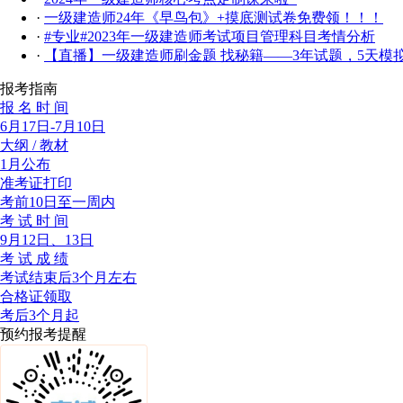
·
一级建造师24年《早鸟包》+摸底测试卷免费领！！！
·
#专业#2023年一级建造师考试项目管理科目考情分析
·
【直播】一级建造师刷金题 找秘籍——3年试题，5天模
报考指南
报 名 时 间
6月17日-7月10日
大纲 / 教材
1月公布
准考证打印
考前10日至一周内
考 试 时 间
9月12日、13日
考 试 成 绩
考试结束后3个月左右
合格证领取
考后3个月起
预约报考提醒