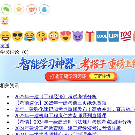
发送
学员讨论（
0
）
相关资讯
·
2025年一建《工程经济》考试考情分析
·
【考前速记】2025年一建考前三页纸免费领
·
25年一建强化速记50考点重磅发布！高效冲刺，直击核
·
2025年一建机电工程康仁杰老师系列直播课
·
【考情】2024年一级建造师《法规》考试考点回顾/分析
·
2024年建设工程教育网一建工程经济考试考情分析
·
2024年一级建造师核心考点定制课来啦~