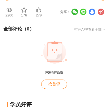
前的效果，不能反映投资回收之后的情况，故无法
准确衡量技术方案在整个计算期内的经济效果。它
分享：
只能作为辅助评价指标，或与其他评价指标结合应
2200
176
279
用。
全部评论（
0
）
打开APP查看全部 >
【例题】某项目建设投资为1000万元，流动
资金为200万元，建设当年即投产并达到设计生产
能力，年净收益为340万元。则该项目的静态投资
回收期为（ ）年。
用户m4****68
老师讲的深入浅出，风趣幽默。编的记忆口诀也很助
A.2.35
还没有评论哦
于记忆。
B.2.94
用户zh****86
抢首评
老师讲的很好
C.3.53
用户cd****18
D.7.14
学员好评
课程真不错