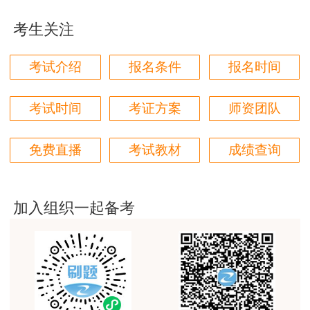
对本次课程购买的老师的服务态度非常满意。希望我
们网站教学质量越来越高。祝大家都取得满意的结
考生关注
果！
用户m5****66
考试介绍
报名条件
报名时间
3位老师，讲的都非常的好，
考试时间
考证方案
师资团队
用户m5****66
3位老师，讲的都非常的好
免费直播
考试教材
成绩查询
用户m9****88
扫描进入小程序参与打卡，冲刺一建
建设工程教育网很给力，课程逻辑清晰，老师讲解通
俗易懂，重点突出，模拟题质量高，押题卷压中的知
加入组织一起备考
识点很多，尤其是实务简答题秘籍压中将近70%的小
问，让小白学员也能一次过四门，十分给力，值得推
荐[强][强]
用户jl****un
感谢教育网的多年支持与培养。